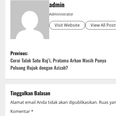
admin
Administrator
Visit Website
View All Post
P
Previous:
Cerai Talak Satu Raj’i, Pratama Arhan Masih Punya
o
Peluang Rujuk dengan Azizah?
s
t
Tinggalkan Balasan
n
Alamat email Anda tidak akan dipublikasikan.
Ruas yan
a
Komentar
*