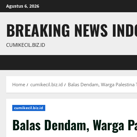
Skip
Agustus 6, 2026
to
content
BREAKING NEWS INDO
CUMIKECIL.BIZ.ID
Home
cumikecil.biz.id
Balas Dendam, Warga Palestina T
cumikecil.biz.id
Balas Dendam, Warga Pa