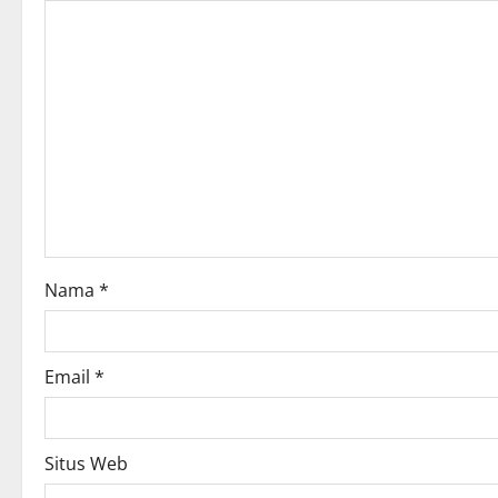
v
i
g
a
t
i
o
Nama
*
n
Email
*
Situs Web