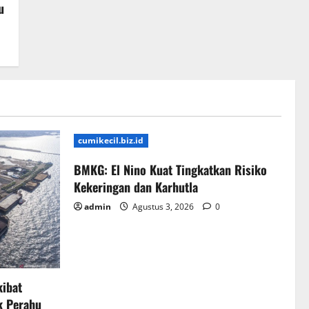
u
cumikecil.biz.id
BMKG: El Nino Kuat Tingkatkan Risiko
Kekeringan dan Karhutla
admin
Agustus 3, 2026
0
kibat
k Perahu