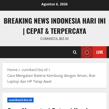
Skip
Agustus 6, 2026
to
content
BREAKING NEWS INDONESIA HARI INI
| CEPAT & TERPERCAYA
CUMIKECIL.BIZ.ID
LIVE
Home
cumikecil.biz.id
Cara Mengatasi Baterai Kembung dengan Aman, Biar
Laptop dan HP Tetap Awet
cumikecil.biz.id