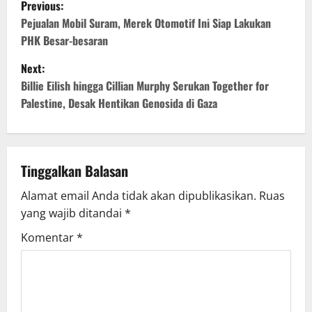
P
Previous:
o
Pejualan Mobil Suram, Merek Otomotif Ini Siap Lakukan
PHK Besar-besaran
s
Next:
t
Billie Eilish hingga Cillian Murphy Serukan Together for
Palestine, Desak Hentikan Genosida di Gaza
n
a
v
Tinggalkan Balasan
Alamat email Anda tidak akan dipublikasikan.
Ruas
i
yang wajib ditandai
*
g
Komentar
*
a
t