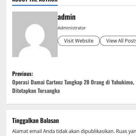
admin
Administrator
Visit Website
View All Post
P
Previous:
Operasi Damai Cartenz Tangkap 28 Orang di Yahukimo,
o
Ditetapkan Tersangka
s
t
Tinggalkan Balasan
n
Alamat email Anda tidak akan dipublikasikan.
Ruas yan