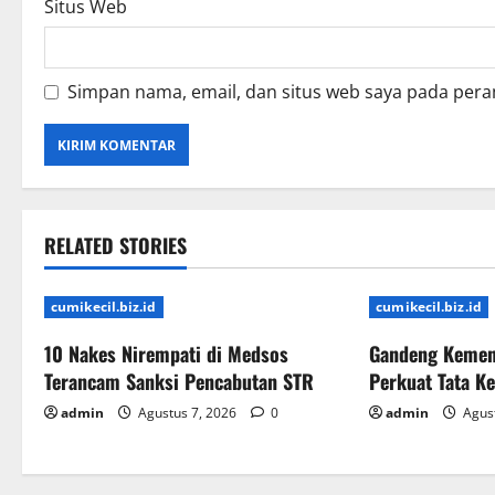
Situs Web
Simpan nama, email, dan situs web saya pada pera
RELATED STORIES
cumikecil.biz.id
cumikecil.biz.id
10 Nakes Nirempati di Medsos
Gandeng Kemen
Terancam Sanksi Pencabutan STR
Perkuat Tata K
admin
Agustus 7, 2026
0
admin
Agust