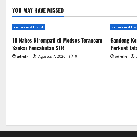
YOU MAY HAVE MISSED
cumikecil.biz.id
cumikecil.biz
10 Nakes Nirempati di Medsos Terancam
Gandeng Ke
Sanksi Pencabutan STR
Perkuat Ta
admin
Agustus 7, 2026
0
admin