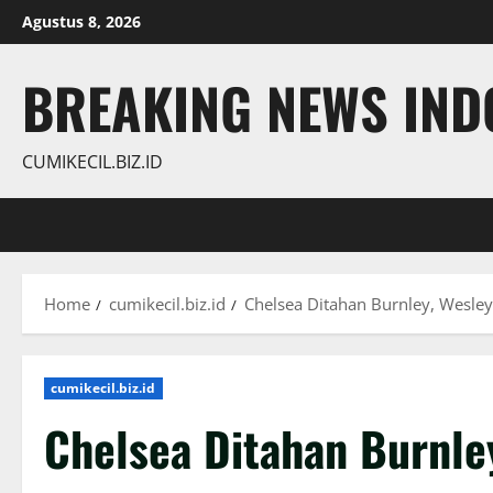
Skip
Agustus 8, 2026
to
content
BREAKING NEWS INDO
CUMIKECIL.BIZ.ID
Home
cumikecil.biz.id
Chelsea Ditahan Burnley, Wesle
cumikecil.biz.id
Chelsea Ditahan Burnle