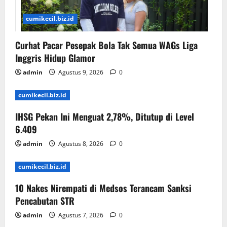
cumikecil.biz.id
Curhat Pacar Pesepak Bola Tak Semua WAGs Liga
Inggris Hidup Glamor
admin
Agustus 9, 2026
0
cumikecil.biz.id
IHSG Pekan Ini Menguat 2,78%, Ditutup di Level
6.409
admin
Agustus 8, 2026
0
cumikecil.biz.id
10 Nakes Nirempati di Medsos Terancam Sanksi
Pencabutan STR
admin
Agustus 7, 2026
0