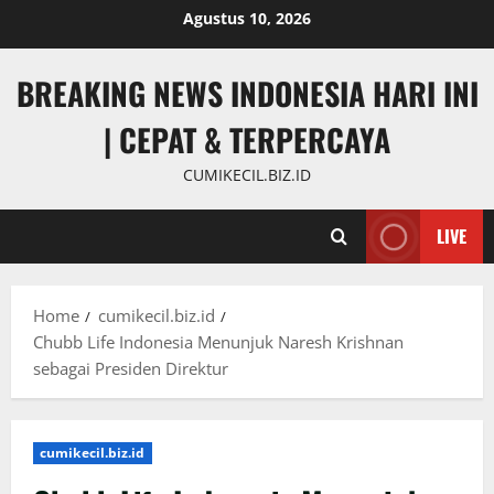
Skip
Agustus 10, 2026
to
content
BREAKING NEWS INDONESIA HARI INI
| CEPAT & TERPERCAYA
CUMIKECIL.BIZ.ID
LIVE
Home
cumikecil.biz.id
Chubb Life Indonesia Menunjuk Naresh Krishnan
sebagai Presiden Direktur
cumikecil.biz.id