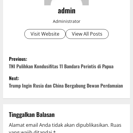
admin
Administrator
Visit Website
View All Posts
P
Previous:
o
TNI Pulihkan Kondusifitas 11 Bandara Perintis di Papua
Next:
s
Trump Ingin Rusia dan China Bergabung Dewan Perdamaian
t
n
Tinggalkan Balasan
a
Alamat email Anda tidak akan dipublikasikan.
Ruas
v
yang wajib ditandai
*