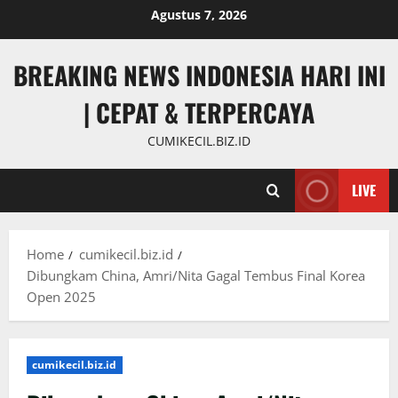
Skip
Agustus 7, 2026
to
content
BREAKING NEWS INDONESIA HARI INI
| CEPAT & TERPERCAYA
CUMIKECIL.BIZ.ID
LIVE
Home
cumikecil.biz.id
Dibungkam China, Amri/Nita Gagal Tembus Final Korea
Open 2025
cumikecil.biz.id