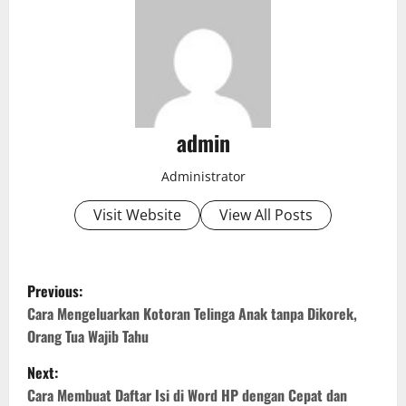
admin
Administrator
Visit Website
View All Posts
P
Previous:
o
Cara Mengeluarkan Kotoran Telinga Anak tanpa Dikorek,
Orang Tua Wajib Tahu
s
Next:
t
Cara Membuat Daftar Isi di Word HP dengan Cepat dan