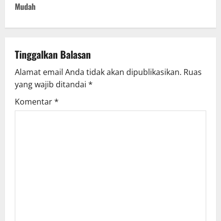
Mudah
n
a
v
Tinggalkan Balasan
Alamat email Anda tidak akan dipublikasikan.
Ruas
i
yang wajib ditandai
*
g
Komentar
*
a
t
i
o
n