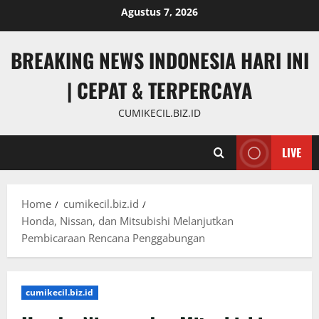
Skip
Agustus 7, 2026
to
content
BREAKING NEWS INDONESIA HARI INI
| CEPAT & TERPERCAYA
CUMIKECIL.BIZ.ID
LIVE
Home
cumikecil.biz.id
Honda, Nissan, dan Mitsubishi Melanjutkan
Pembicaraan Rencana Penggabungan
cumikecil.biz.id