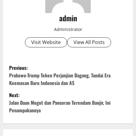
admin
Administrator
Visit Website
View All Posts
P
Previous:
o
Prabowo-Trump Teken Perjanjian Dagang, Tandai Era
Keemasan Baru Indonesia dan AS
s
Next:
t
Jalan Daan Mogot dan Pancoran Terendam Banjir, Ini
Penampakannya
n
a