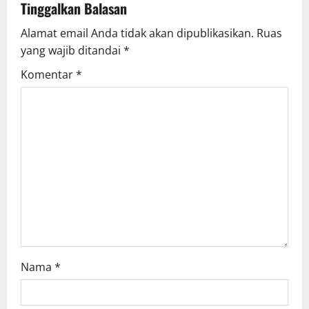
v
Tinggalkan Balasan
Alamat email Anda tidak akan dipublikasikan.
Ruas
i
yang wajib ditandai
*
g
Komentar
*
a
t
i
o
n
Nama
*