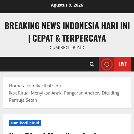
Skip
Agustus 9, 2026
to
content
BREAKING NEWS INDONESIA HARI INI
| CEPAT & TERPERCAYA
CUMIKECIL.BIZ.ID
LIVE
Home
cumikecil.biz.id
Ikut Ritual Menyiksa Anak, Pangeran Andrew Dituding
Pemuja Setan
cumikecil.biz.id