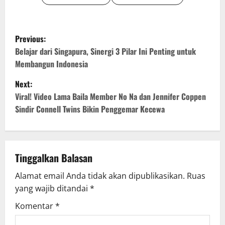
P
Previous:
o
Belajar dari Singapura, Sinergi 3 Pilar Ini Penting untuk
Membangun Indonesia
s
Next:
t
Viral! Video Lama Baila Member No Na dan Jennifer Coppen
Sindir Connell Twins Bikin Penggemar Kecewa
n
a
v
Tinggalkan Balasan
Alamat email Anda tidak akan dipublikasikan.
Ruas
i
yang wajib ditandai
*
g
Komentar
*
a