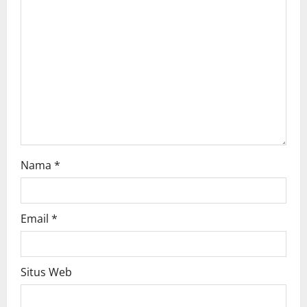
t
i
o
n
Nama
*
Email
*
Situs Web