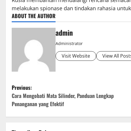
Rusia membantah mendalangi rencana semacam 
melakukan spionase dan tindakan rahasia unt
ABOUT THE AUTHOR
admin
Administrator
Visit Website
View All Post
P
Previous:
Cara Mengobati Mata Silinder, Panduan Lengkap
o
Penanganan yang Efektif
s
t