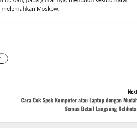
itu dan, pada gilirannya, menuduh sekutu Barat
uk melemahkan Moskow.
s
Next
Cara Cek Spek Komputer atau Laptop dengan Mudah
Semua Detail Langsung Kelihata