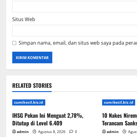
Situs Web
Simpan nama, email, dan situs web saya pada pera
RELATED STORIES
cumikecil.biz.id
cumikecil.biz.id
IHSG Pekan Ini Menguat 2,78%,
10 Nakes Nirem
Ditutup di Level 6.409
Terancam Sank
admin
Agustus 8, 2026
0
admin
Agust