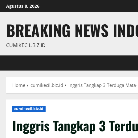
Skip
Agustus 8, 2026
to
content
BREAKING NEWS INDO
CUMIKECIL.BIZ.ID
Home
cumikecil.biz.id
Inggris Tangkap 3 Terduga Mata
cumikecil.biz.id
Inggris Tangkap 3 Terd