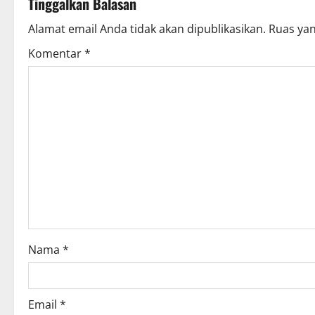
Tinggalkan Balasan
n
Alamat email Anda tidak akan dipublikasikan.
Ruas yan
a
Komentar
*
v
i
g
a
t
i
o
Nama
*
n
Email
*