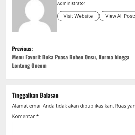
Administrator
Visit Website
View All Post
P
Previous:
Menu Favorit Buka Puasa Ruben Onsu, Kurma hingga
o
Lontong Oncom
s
t
Tinggalkan Balasan
n
Alamat email Anda tidak akan dipublikasikan.
Ruas yan
a
Komentar
*
v