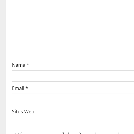
i
g
a
t
i
o
Nama
*
n
Email
*
Situs Web