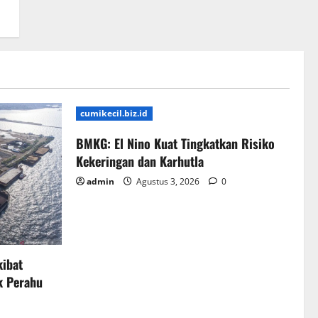
cumikecil.biz.id
BMKG: El Nino Kuat Tingkatkan Risiko
Kekeringan dan Karhutla
admin
Agustus 3, 2026
0
kibat
k Perahu