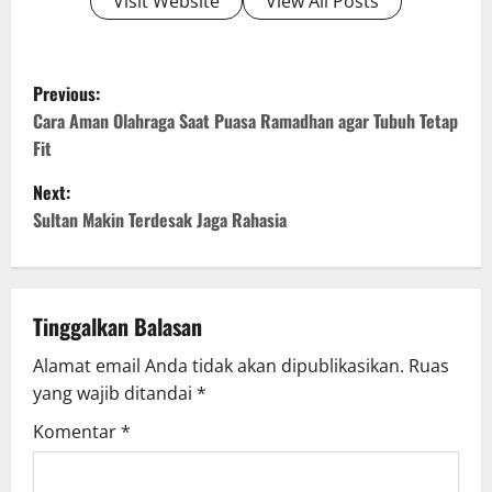
Visit Website
View All Posts
P
Previous:
o
Cara Aman Olahraga Saat Puasa Ramadhan agar Tubuh Tetap
Fit
s
Next:
t
Sultan Makin Terdesak Jaga Rahasia
n
a
Tinggalkan Balasan
v
Alamat email Anda tidak akan dipublikasikan.
Ruas
yang wajib ditandai
*
i
Komentar
*
g