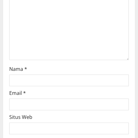
a
t
i
o
n
Nama
*
Email
*
Situs Web