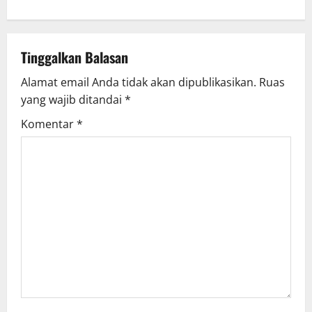
n
a
v
Tinggalkan Balasan
Alamat email Anda tidak akan dipublikasikan.
Ruas
i
yang wajib ditandai
*
g
Komentar
*
a
t
i
o
n