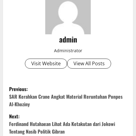
admin
Administrator
Visit Website
View All Posts
P
Previous:
o
SAR Kerahkan Crane Angkat Material Reruntuhan Ponpes
Al-Khoziny
s
Next:
t
Ferdinand Hutahaean Lihat Ada Ketakutan dari Jokowi
Tentang Nasib Politik Gibran