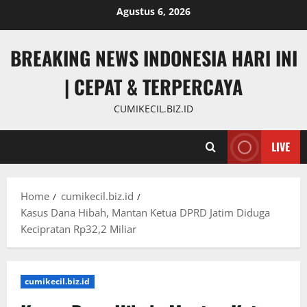
Skip
Agustus 6, 2026
to
content
BREAKING NEWS INDONESIA HARI INI
| CEPAT & TERPERCAYA
CUMIKECIL.BIZ.ID
LIVE
Home
cumikecil.biz.id
Kasus Dana Hibah, Mantan Ketua DPRD Jatim Diduga
Kecipratan Rp32,2 Miliar
cumikecil.biz.id