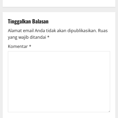
n
a
Tinggalkan Balasan
v
Alamat email Anda tidak akan dipublikasikan.
Ruas
yang wajib ditandai
*
i
Komentar
*
g
a
t
i
o
n