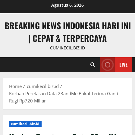
Skip
Agustus 6, 2026
to
content
BREAKING NEWS INDONESIA HARI INI
| CEPAT & TERPERCAYA
CUMIKECIL.BIZ.ID
LIVE
Home
cumikecil.biz.id
Korban Peretasan Data 23andMe Bakal Terima Ganti
Rugi Rp720 Miliar
cumikecil.biz.id