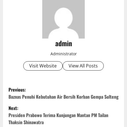
admin
Administrator
Visit Website
View All Posts
P
Previous:
o
Baznas Penuhi Kebutuhan Air Bersih Korban Gempa Sulteng
Next:
s
Presiden Prabowo Terima Kunjungan Mantan PM Tailan
t
Thaksin Shinawatra