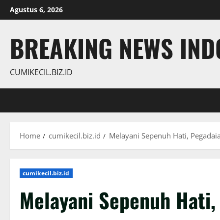
Skip
Agustus 6, 2026
to
content
BREAKING NEWS INDO
CUMIKECIL.BIZ.ID
Home
cumikecil.biz.id
Melayani Sepenuh Hati, Pegadai
cumikecil.biz.id
Melayani Sepenuh Hati,