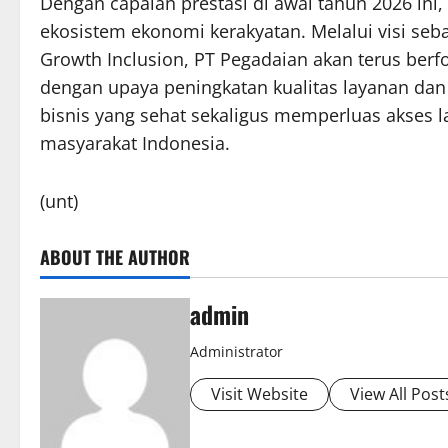
Dengan capaian prestasi di awal tahun 2026 ini
ekosistem ekonomi kerakyatan. Melalui visi seba
Growth Inclusion, PT Pegadaian akan terus berfo
dengan upaya peningkatan kualitas layanan d
bisnis yang sehat sekaligus memperluas akses l
masyarakat Indonesia.
(unt)
ABOUT THE AUTHOR
admin
Administrator
Visit Website
View All Post