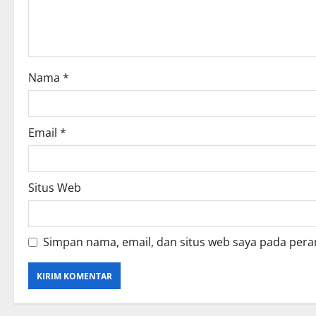
t
i
o
Nama
*
n
Email
*
Situs Web
Simpan nama, email, dan situs web saya pada pera