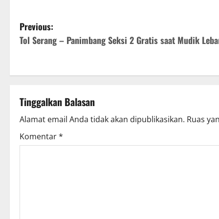
P
Previous:
Tol Serang – Panimbang Seksi 2 Gratis saat Mudik Leba
o
s
t
Tinggalkan Balasan
n
Alamat email Anda tidak akan dipublikasikan.
Ruas yan
a
Komentar
*
v
i
g
a