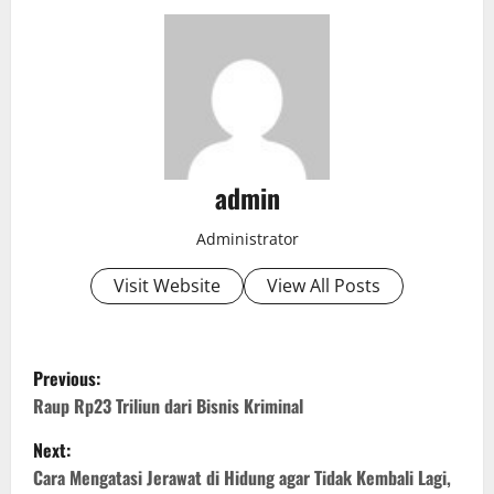
admin
Administrator
Visit Website
View All Posts
P
Previous:
o
Raup Rp23 Triliun dari Bisnis Kriminal
Next:
s
Cara Mengatasi Jerawat di Hidung agar Tidak Kembali Lagi,