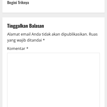
t
Begini Triknya
n
a
Tinggalkan Balasan
v
Alamat email Anda tidak akan dipublikasikan.
Ruas
yang wajib ditandai
*
i
Komentar
*
g
a
t
i
o
n