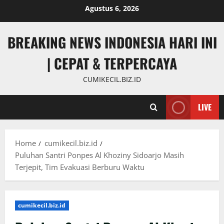
Skip
Agustus 6, 2026
to
content
BREAKING NEWS INDONESIA HARI INI
| CEPAT & TERPERCAYA
CUMIKECIL.BIZ.ID
LIVE
Home
cumikecil.biz.id
Puluhan Santri Ponpes Al Khoziny Sidoarjo Masih
Terjepit, Tim Evakuasi Berburu Waktu
cumikecil.biz.id