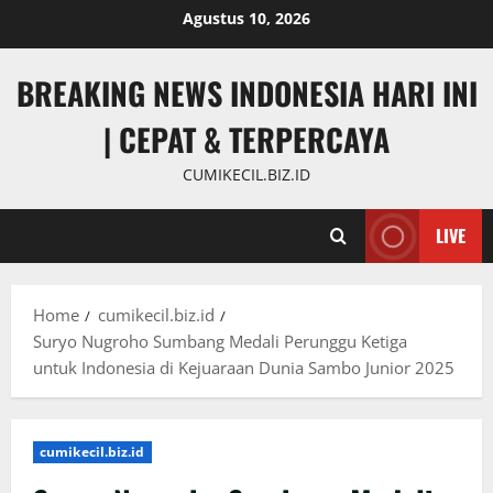
Skip
Agustus 10, 2026
to
content
BREAKING NEWS INDONESIA HARI INI
| CEPAT & TERPERCAYA
CUMIKECIL.BIZ.ID
LIVE
Home
cumikecil.biz.id
Suryo Nugroho Sumbang Medali Perunggu Ketiga
untuk Indonesia di Kejuaraan Dunia Sambo Junior 2025
cumikecil.biz.id