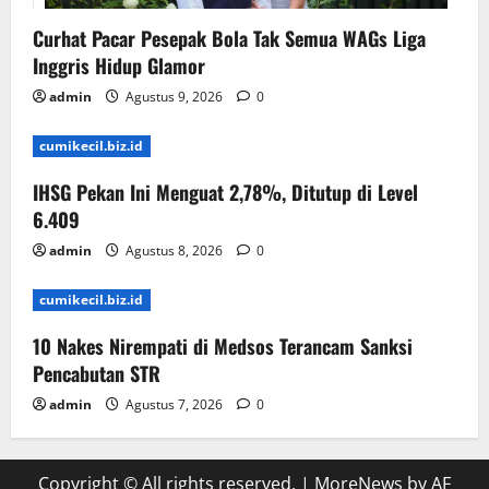
Curhat Pacar Pesepak Bola Tak Semua WAGs Liga
Inggris Hidup Glamor
admin
Agustus 9, 2026
0
cumikecil.biz.id
IHSG Pekan Ini Menguat 2,78%, Ditutup di Level
6.409
admin
Agustus 8, 2026
0
cumikecil.biz.id
10 Nakes Nirempati di Medsos Terancam Sanksi
Pencabutan STR
admin
Agustus 7, 2026
0
Copyright © All rights reserved.
|
MoreNews
by AF