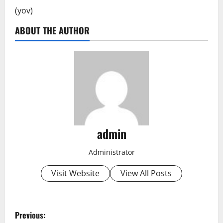
(yov)
ABOUT THE AUTHOR
admin
Administrator
Visit Website
View All Posts
P
Previous: