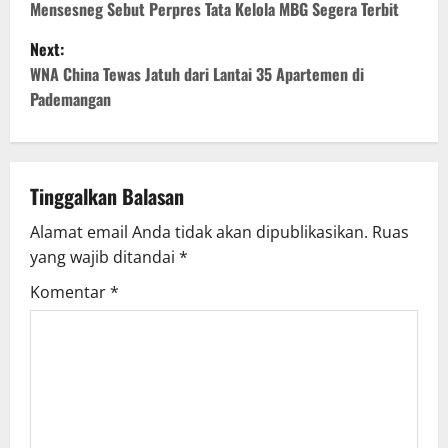
o
Mensesneg Sebut Perpres Tata Kelola MBG Segera Terbit
Next:
s
WNA China Tewas Jatuh dari Lantai 35 Apartemen di
t
Pademangan
n
a
Tinggalkan Balasan
v
Alamat email Anda tidak akan dipublikasikan.
Ruas
yang wajib ditandai
*
i
Komentar
*
g
a
t
i