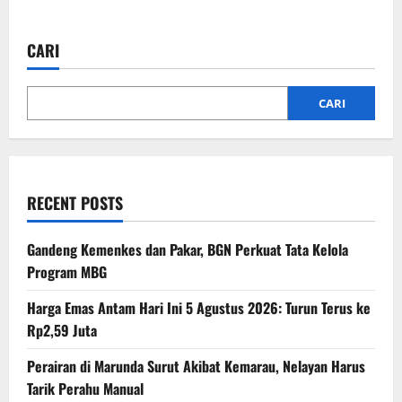
about
4
Pati
Polri
CARI
Naik
Pangkat
Jadi
Komjen,
dari
CARI
Dankorbrimob
hingga
Irjen
Kementerian
RECENT POSTS
Gandeng Kemenkes dan Pakar, BGN Perkuat Tata Kelola
Program MBG
Harga Emas Antam Hari Ini 5 Agustus 2026: Turun Terus ke
Rp2,59 Juta
Perairan di Marunda Surut Akibat Kemarau, Nelayan Harus
Tarik Perahu Manual