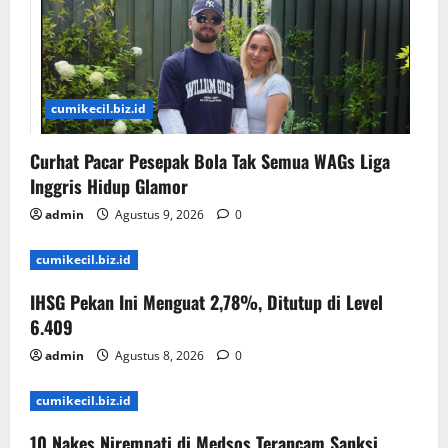
cumikecil.biz.id
Curhat Pacar Pesepak Bola Tak Semua WAGs Liga
Inggris Hidup Glamor
admin
Agustus 9, 2026
0
cumikecil.biz.id
IHSG Pekan Ini Menguat 2,78%, Ditutup di Level
6.409
admin
Agustus 8, 2026
0
cumikecil.biz.id
10 Nakes Nirempati di Medsos Terancam Sanksi