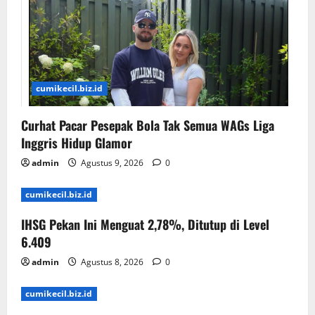
cumikecil.biz.id
Curhat Pacar Pesepak Bola Tak Semua WAGs Liga
Inggris Hidup Glamor
admin
Agustus 9, 2026
0
cumikecil.biz.id
IHSG Pekan Ini Menguat 2,78%, Ditutup di Level
6.409
admin
Agustus 8, 2026
0
cumikecil.biz.id