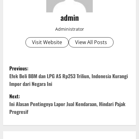
admin
Administrator
Visit Website
View All Posts
P
Previous:
o
Efek Beli BBM dan LPG AS Rp253 Triliun, Indonesia Kurangi
Impor dari Negara Ini
s
Next:
t
Ini Alasan Pentingnya Lapor Jual Kendaraan, Hindari Pajak
Progresif
n
a