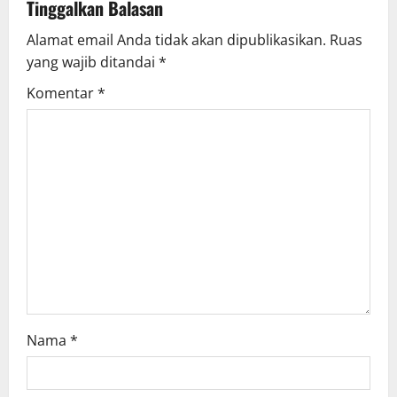
v
Tinggalkan Balasan
Alamat email Anda tidak akan dipublikasikan.
Ruas
i
yang wajib ditandai
*
g
Komentar
*
a
t
i
o
n
Nama
*