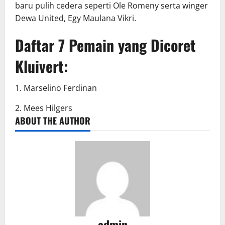
baru pulih cedera seperti Ole Romeny serta winger
Dewa United, Egy Maulana Vikri.
Daftar 7 Pemain yang Dicoret
Kluivert:
1. Marselino Ferdinan
2. Mees Hilgers
ABOUT THE AUTHOR
admin