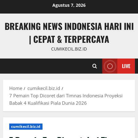
Skip
Agustus 7, 2026
to
content
BREAKING NEWS INDONESIA HARI INI
| CEPAT & TERPERCAYA
CUMIKECIL.BIZ.ID
LIVE
Home
cumikecil.biz.id
7 Pemain Top Dicoret dari Timnas Indonesia Proyeksi
Babak 4 Kualifikasi Piala Dunia 2026
cumikecil.biz.id