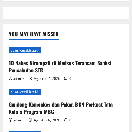
YOU MAY HAVE MISSED
cumikecil.biz.id
10 Nakes Nirempati di Medsos Terancam Sanksi
Pencabutan STR
admin
Agustus 7, 2026
0
cumikecil.biz.id
Gandeng Kemenkes dan Pakar, BGN Perkuat Tata
Kelola Program MBG
admin
Agustus 6, 2026
0