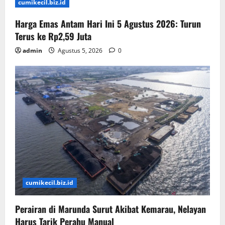
cumikecil.biz.id
Harga Emas Antam Hari Ini 5 Agustus 2026: Turun
Terus ke Rp2,59 Juta
admin
Agustus 5, 2026
0
cumikecil.biz.id
Perairan di Marunda Surut Akibat Kemarau, Nelayan
Harus Tarik Perahu Manual