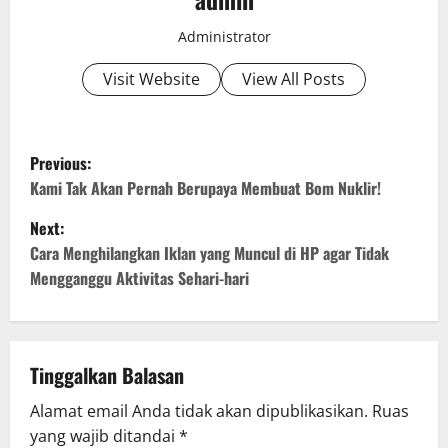
Administrator
Visit Website
View All Posts
P
Previous:
o
Kami Tak Akan Pernah Berupaya Membuat Bom Nuklir!
Next:
s
Cara Menghilangkan Iklan yang Muncul di HP agar Tidak
t
Mengganggu Aktivitas Sehari-hari
n
a
Tinggalkan Balasan
v
Alamat email Anda tidak akan dipublikasikan.
Ruas
yang wajib ditandai
*