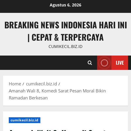
Skip
Agustus 6, 2026
to
content
BREAKING NEWS INDONESIA HARI INI
| CEPAT & TERPERCAYA
CUMIKECIL.BIZ.ID
LIVE
Home
cumikecil.biz.id
Amanah Wali 8, Komedi Sarat Pesan Moral Bikin
Ramadan Berkesan
cumikecil.biz.id