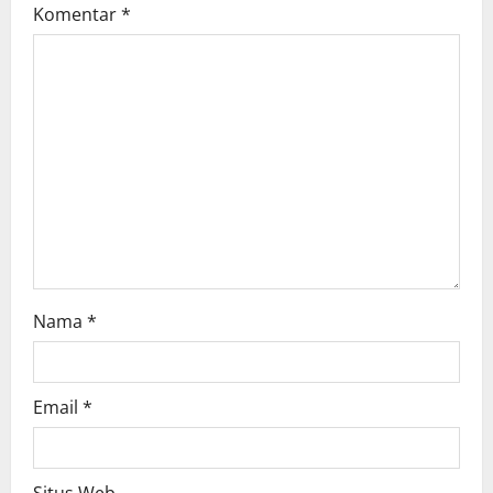
g
Komentar
*
a
t
i
o
n
Nama
*
Email
*