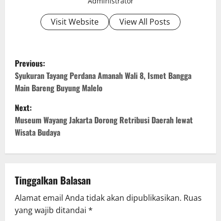
Administrator
Visit Website
View All Posts
P
Previous:
o
Syukuran Tayang Perdana Amanah Wali 8, Ismet Bangga
Main Bareng Buyung Malelo
s
Next:
t
Museum Wayang Jakarta Dorong Retribusi Daerah lewat
Wisata Budaya
n
a
v
Tinggalkan Balasan
Alamat email Anda tidak akan dipublikasikan.
Ruas
i
yang wajib ditandai
*