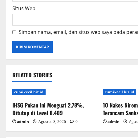
Situs Web
Simpan nama, email, dan situs web saya pada pera
RELATED STORIES
cumikecil.biz.id
cumikecil.biz.id
IHSG Pekan Ini Menguat 2,78%,
10 Nakes Nirem
Ditutup di Level 6.409
Terancam Sank
admin
Agustus 8, 2026
0
admin
Agust