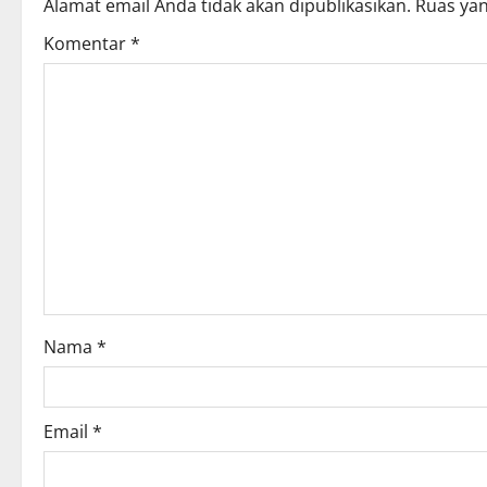
Alamat email Anda tidak akan dipublikasikan.
Ruas yan
a
Komentar
*
v
i
g
a
t
i
o
Nama
*
n
Email
*