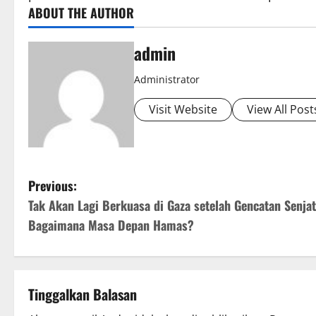
ABOUT THE AUTHOR
admin
Administrator
Visit Website
View All Post
P
Previous:
Tak Akan Lagi Berkuasa di Gaza setelah Gencatan Senjat
o
Bagaimana Masa Depan Hamas?
s
t
Tinggalkan Balasan
n