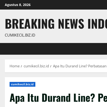
Skip
Agustus 8, 2026
to
content
BREAKING NEWS INDO
CUMIKECIL.BIZ.ID
Home
cumikecil.biz.id
Apa Itu Durand Line? Perbatasan
cumikecil.biz.id
Apa Itu Durand Line? P