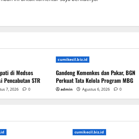
cumikecil.biz.id
pati di Medsos
Gandeng Kemenkes dan Pakar, BGN
si Pencabutan STR
Perkuat Tata Kelola Program MBG
us 7, 2026
0
admin
Agustus 6, 2026
0
.id
cumikecil.biz.id