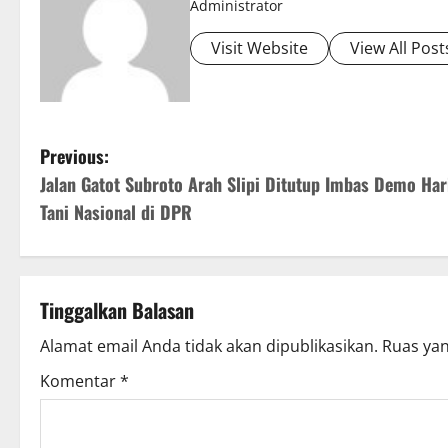
Administrator
Visit Website
View All Post
P
Previous:
Jalan Gatot Subroto Arah Slipi Ditutup Imbas Demo Har
o
Tani Nasional di DPR
s
t
Tinggalkan Balasan
n
Alamat email Anda tidak akan dipublikasikan.
Ruas yan
a
Komentar
*
v