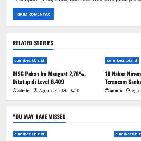
RELATED STORIES
cumikecil.biz.id
cumikecil.biz.id
IHSG Pekan Ini Menguat 2,78%,
10 Nakes Nirem
Ditutup di Level 6.409
Terancam Sank
admin
Agustus 8, 2026
0
admin
Agust
YOU MAY HAVE MISSED
cumikecil.biz.id
cumikecil.biz