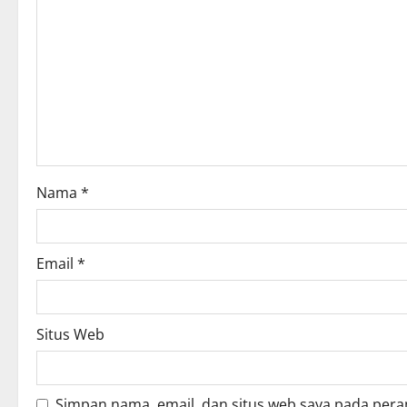
i
g
a
t
i
o
Nama
*
n
Email
*
Situs Web
Simpan nama, email, dan situs web saya pada pera