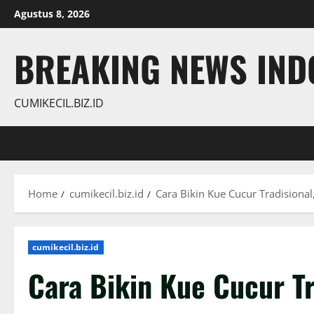
Skip
Agustus 8, 2026
to
content
BREAKING NEWS INDO
CUMIKECIL.BIZ.ID
Home
cumikecil.biz.id
Cara Bikin Kue Cucur Tradisional
cumikecil.biz.id
Cara Bikin Kue Cucur Tr