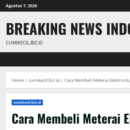
Skip
Agustus 7, 2026
to
content
BREAKING NEWS INDO
CUMIKECIL.BIZ.ID
Home
cumikecil.biz.id
Cara Membeli Meterai Elektronik,
cumikecil.biz.id
Cara Membeli Meterai El