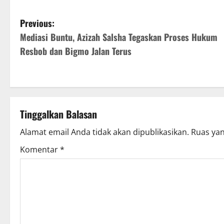
P
Previous:
Mediasi Buntu, Azizah Salsha Tegaskan Proses Hukum
o
Resbob dan Bigmo Jalan Terus
s
t
n
Tinggalkan Balasan
a
Alamat email Anda tidak akan dipublikasikan.
Ruas yan
v
Komentar
*
i
g
a