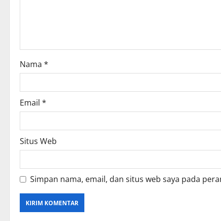
t
i
o
Nama
*
n
Email
*
Situs Web
Simpan nama, email, dan situs web saya pada pera