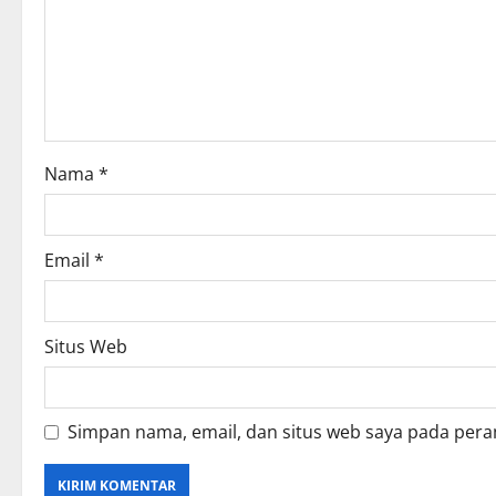
a
t
i
o
Nama
*
n
Email
*
Situs Web
Simpan nama, email, dan situs web saya pada pera