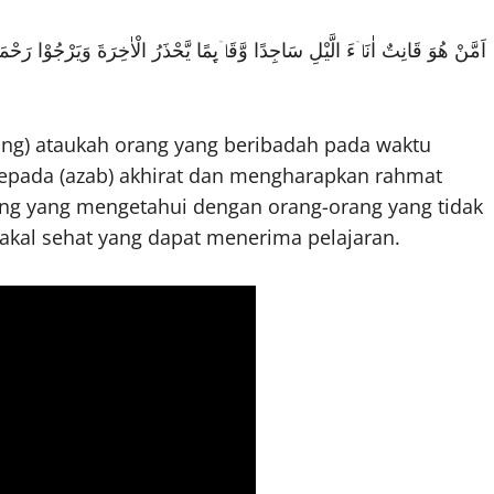
اَمَّنْ هُوَ قَانِتٌ اٰنَاۤءَ الَّيْلِ سَاجِدًا وَّقَاۤىِٕمًا يَّحْذَرُ الْاٰخِرَةَ وَيَرْجُوْا رَحْمَة
ung) ataukah orang yang beribadah pada waktu
kepada (azab) akhirat dan mengharapkan rahmat
ng yang mengetahui dengan orang-orang yang tidak
akal sehat yang dapat menerima pelajaran.