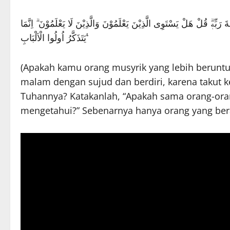
َ رَبِّهٖۗ قُلْ هَلْ يَسْتَوِى الَّذِيْنَ يَعْلَمُوْنَ وَالَّذِيْنَ لَا يَعْلَمُوْنَ ۗ اِنَّمَا
يَتَذَكَّرُ اُولُوا الْاَلْبَابِ ࣖ
(Apakah kamu orang musyrik yang lebih berunt
malam dengan sujud dan berdiri, karena takut 
Tuhannya? Katakanlah, “Apakah sama orang-ora
mengetahui?” Sebenarnya hanya orang yang ber