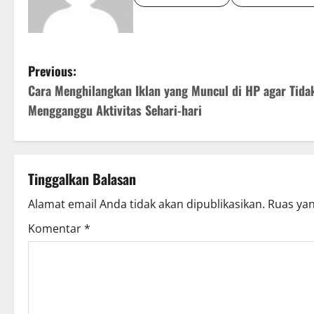
P
Previous:
Cara Menghilangkan Iklan yang Muncul di HP agar Tida
o
Mengganggu Aktivitas Sehari-hari
s
t
Tinggalkan Balasan
n
Alamat email Anda tidak akan dipublikasikan.
Ruas yan
a
Komentar
*
v
i
g