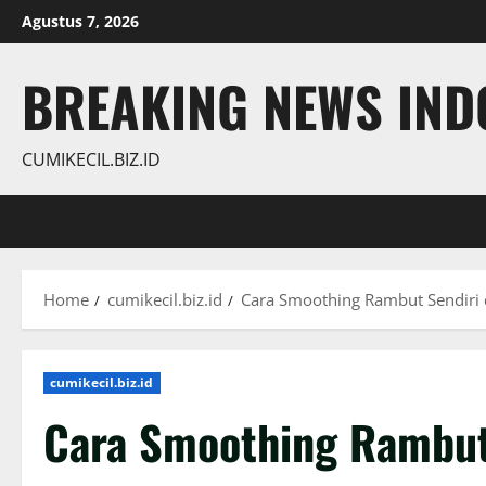
Skip
Agustus 7, 2026
to
content
BREAKING NEWS INDO
CUMIKECIL.BIZ.ID
Home
cumikecil.biz.id
Cara Smoothing Rambut Sendiri d
cumikecil.biz.id
Cara Smoothing Rambut