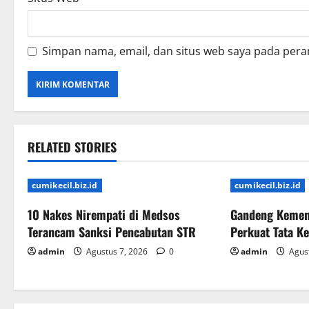
Simpan nama, email, dan situs web saya pada pera
RELATED STORIES
cumikecil.biz.id
cumikecil.biz.id
10 Nakes Nirempati di Medsos
Gandeng Kemen
Terancam Sanksi Pencabutan STR
Perkuat Tata K
admin
Agustus 7, 2026
0
admin
Agust