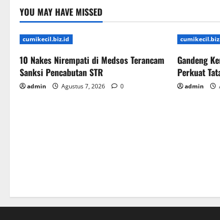
YOU MAY HAVE MISSED
cumikecil.biz.id
cumikecil.biz
10 Nakes Nirempati di Medsos Terancam
Gandeng Ke
Sanksi Pencabutan STR
Perkuat Ta
admin
Agustus 7, 2026
0
admin