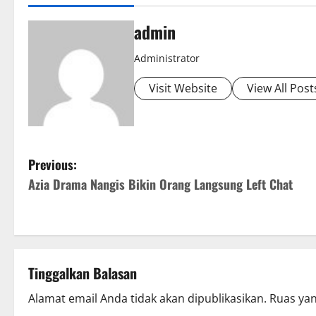
admin
Administrator
Visit Website
View All Post
P
Previous:
Azia Drama Nangis Bikin Orang Langsung Left Chat
o
s
t
Tinggalkan Balasan
n
Alamat email Anda tidak akan dipublikasikan.
Ruas yan