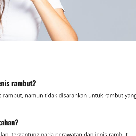
enis rambut?
 rambut, namun tidak disarankan untuk rambut yan
tahan?
lan, tergantung pada perawatan dan jenis rambut.