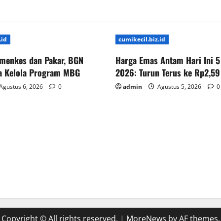
.id
cumikecil.biz.id
menkes dan Pakar, BGN
Harga Emas Antam Hari Ini 5
ta Kelola Program MBG
2026: Turun Terus ke Rp2,59
Agustus 6, 2026
0
admin
Agustus 5, 2026
0
Copyright © All rights reserved.
|
MoreNews
by AF themes.