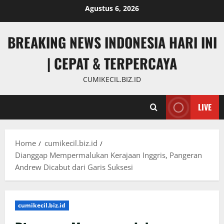
Skip
Agustus 6, 2026
to
content
BREAKING NEWS INDONESIA HARI INI
| CEPAT & TERPERCAYA
CUMIKECIL.BIZ.ID
LIVE
Home
cumikecil.biz.id
Dianggap Mempermalukan Kerajaan Inggris, Pangeran
Andrew Dicabut dari Garis Suksesi
cumikecil.biz.id