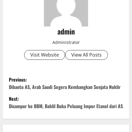
admin
Administrator
Visit Website
View All Posts
P
Previous:
o
Dibantu AS, Arab Saudi Segera Kembangkan Senjata Nuklir
Next:
s
Dicampur ke BBM, Bahlil Buka Peluang Impor Etanol dari AS
t
n