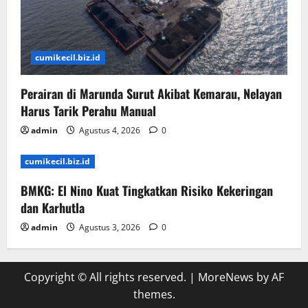
cumikecil.biz.id
Perairan di Marunda Surut Akibat Kemarau, Nelayan
Harus Tarik Perahu Manual
admin
Agustus 4, 2026
0
cumikecil.biz.id
BMKG: El Nino Kuat Tingkatkan Risiko Kekeringan
dan Karhutla
admin
Agustus 3, 2026
0
Copyright © All rights reserved.
|
MoreNews
by AF
themes.