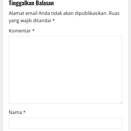
Tinggalkan Balasan
a
Alamat email Anda tidak akan dipublikasikan.
Ruas
v
yang wajib ditandai
*
i
Komentar
*
g
a
t
i
o
n
Nama
*