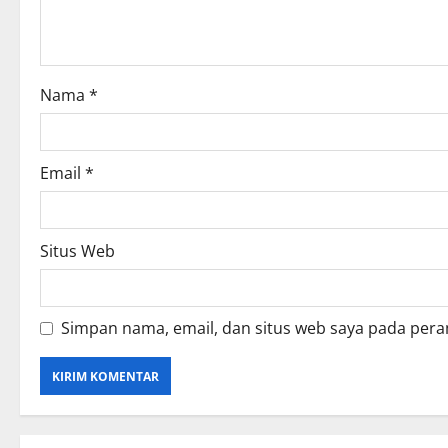
t
i
o
Nama
*
n
Email
*
Situs Web
Simpan nama, email, dan situs web saya pada pera