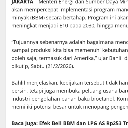
JAKARTA
– Menteri Energi dan Sumber Daya Min
akan mempercepat implementasi program mand
minyak (BBM) secara bertahap. Program ini akan
meningkat menjadi E10 pada 2030, hingga menuj
“Tujuannya sebenarnya adalah bagaimana menc
sampai produksi kita bisa memenuhi kebutuhan
boleh saja, termasuk dari Amerika,” ujar Bahlil d
dikutip, Sabtu (21/2/2026).
Bahlil menjelaskan, kebijakan tersebut tidak h
bersih, tetapi juga membuka peluang usaha baru
industri pengolahan bahan baku bioetanol. Komod
memiliki potensi besar untuk menopang pengemb
Baca Juga: Efek Beli BBM dan LPG AS Rp253 Tr