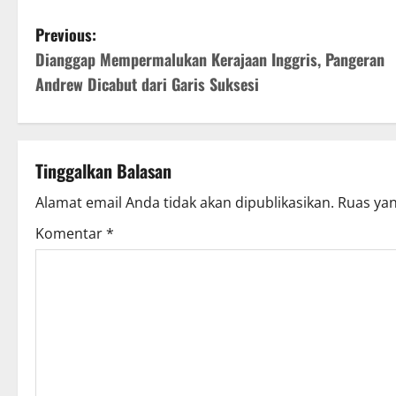
P
Previous:
Dianggap Mempermalukan Kerajaan Inggris, Pangeran
o
Andrew Dicabut dari Garis Suksesi
s
t
Tinggalkan Balasan
n
Alamat email Anda tidak akan dipublikasikan.
Ruas yan
a
Komentar
*
v
i
g
a