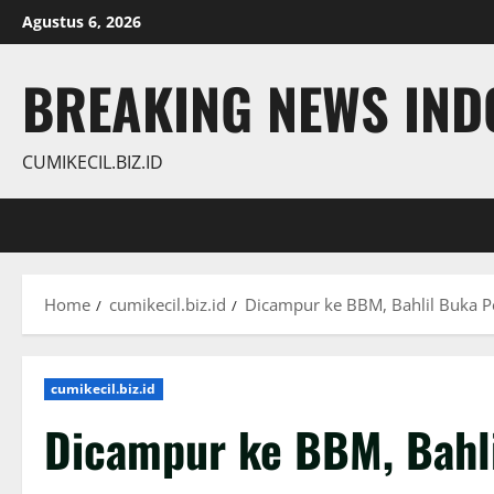
Skip
Agustus 6, 2026
to
content
BREAKING NEWS INDO
CUMIKECIL.BIZ.ID
Home
cumikecil.biz.id
Dicampur ke BBM, Bahlil Buka Pe
cumikecil.biz.id
Dicampur ke BBM, Bahl