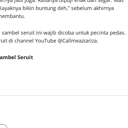
rnya jadi juga. Rasanya dipuji enak dan segar. Mas
Kayaknya bikin buntung deh,” sebelum akhirnya
 membantu.
sambel seruit ini wajib dicoba untuk pecinta pedas.
uit di channel YouTube @Callmeaziariza.
Sambel Seruit