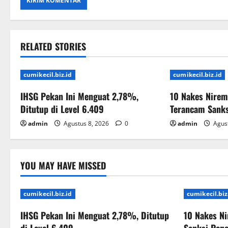
RELATED STORIES
cumikecil.biz.id
cumikecil.biz.id
IHSG Pekan Ini Menguat 2,78%,
10 Nakes Nirem
Ditutup di Level 6.409
Terancam Sank
admin
Agustus 8, 2026
0
admin
Agust
YOU MAY HAVE MISSED
cumikecil.biz.id
cumikecil.biz
IHSG Pekan Ini Menguat 2,78%, Ditutup
10 Nakes N