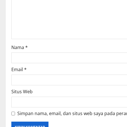
g
a
t
i
o
Nama
*
n
Email
*
Situs Web
Simpan nama, email, dan situs web saya pada pera