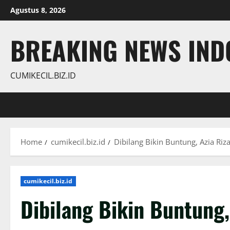
Skip
Agustus 8, 2026
to
content
BREAKING NEWS INDO
CUMIKECIL.BIZ.ID
Home
cumikecil.biz.id
Dibilang Bikin Buntung, Azia Ri
cumikecil.biz.id
Dibilang Bikin Buntung