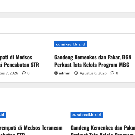
cumikecil.biz.id
pati di Medsos
Gandeng Kemenkes dan Pakar, BGN
si Pencabutan STR
Perkuat Tata Kelola Program MBG
us 7, 2026
0
admin
Agustus 6, 2026
0
.id
cumikecil.biz.id
irempati di Medsos Terancam
Gandeng Kemenkes dan Paka