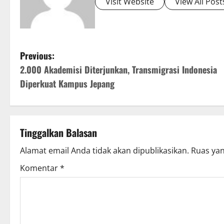
Visit Website
View All Post
P
Previous:
2.000 Akademisi Diterjunkan, Transmigrasi Indonesia
o
Diperkuat Kampus Jepang
s
t
Tinggalkan Balasan
n
Alamat email Anda tidak akan dipublikasikan.
Ruas yan
a
Komentar
*
v
i