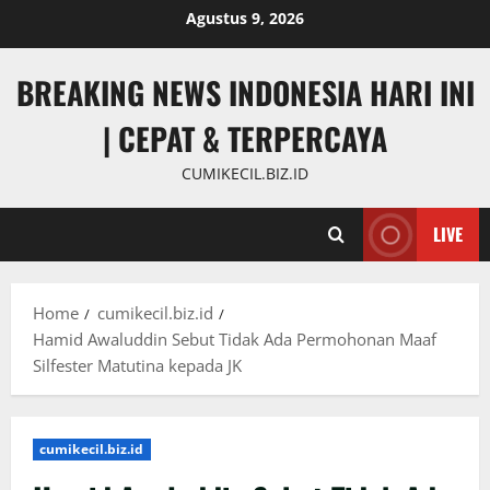
Skip
Agustus 9, 2026
to
content
BREAKING NEWS INDONESIA HARI INI
| CEPAT & TERPERCAYA
CUMIKECIL.BIZ.ID
LIVE
Home
cumikecil.biz.id
Hamid Awaluddin Sebut Tidak Ada Permohonan Maaf
Silfester Matutina kepada JK
cumikecil.biz.id