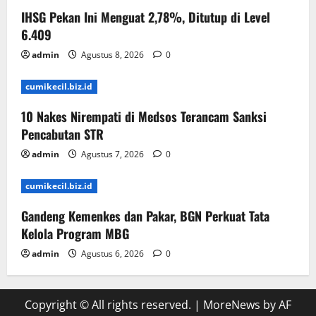
IHSG Pekan Ini Menguat 2,78%, Ditutup di Level
6.409
admin
Agustus 8, 2026
0
cumikecil.biz.id
10 Nakes Nirempati di Medsos Terancam Sanksi
Pencabutan STR
admin
Agustus 7, 2026
0
cumikecil.biz.id
Gandeng Kemenkes dan Pakar, BGN Perkuat Tata
Kelola Program MBG
admin
Agustus 6, 2026
0
Copyright © All rights reserved.
|
MoreNews
by AF