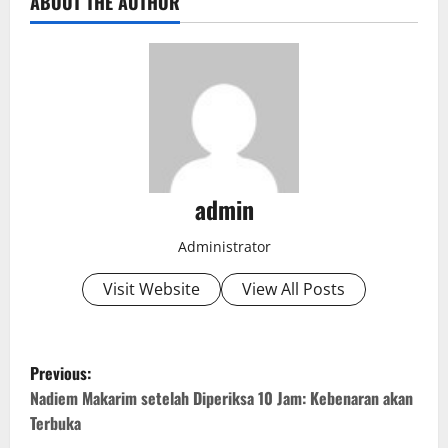
ABOUT THE AUTHOR
admin
Administrator
Visit Website
View All Posts
P
Previous:
o
Nadiem Makarim setelah Diperiksa 10 Jam: Kebenaran akan
Terbuka