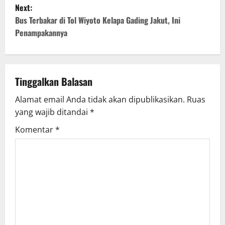
s
Next:
t
Bus Terbakar di Tol Wiyoto Kelapa Gading Jakut, Ini
Penampakannya
n
a
v
Tinggalkan Balasan
Alamat email Anda tidak akan dipublikasikan.
Ruas
i
yang wajib ditandai
*
g
Komentar
*
a
t
i
o