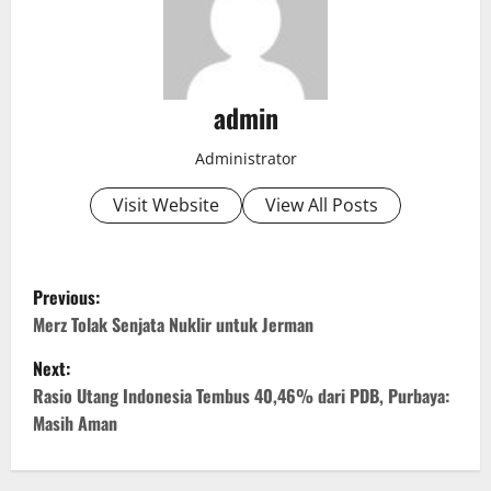
admin
Administrator
Visit Website
View All Posts
P
Previous:
o
Merz Tolak Senjata Nuklir untuk Jerman
Next:
s
Rasio Utang Indonesia Tembus 40,46% dari PDB, Purbaya:
t
Masih Aman
n