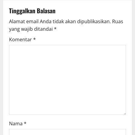
a
Tinggalkan Balasan
v
Alamat email Anda tidak akan dipublikasikan.
Ruas
yang wajib ditandai
*
i
Komentar
*
g
a
t
i
o
n
Nama
*