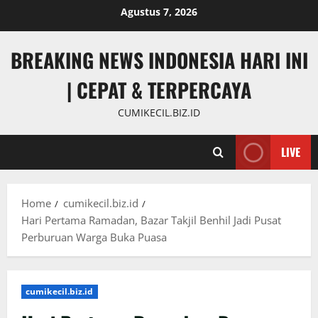
Skip
Agustus 7, 2026
to
content
BREAKING NEWS INDONESIA HARI INI
| CEPAT & TERPERCAYA
CUMIKECIL.BIZ.ID
LIVE
Home
cumikecil.biz.id
Hari Pertama Ramadan, Bazar Takjil Benhil Jadi Pusat
Perburuan Warga Buka Puasa
cumikecil.biz.id