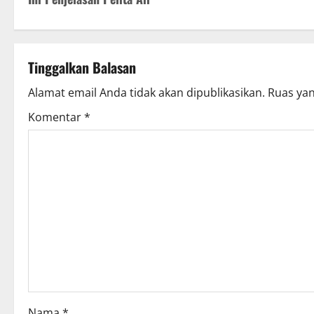
s
t
Tinggalkan Balasan
n
Alamat email Anda tidak akan dipublikasikan.
Ruas yan
a
Komentar
*
v
i
g
a
t
i
Nama
*