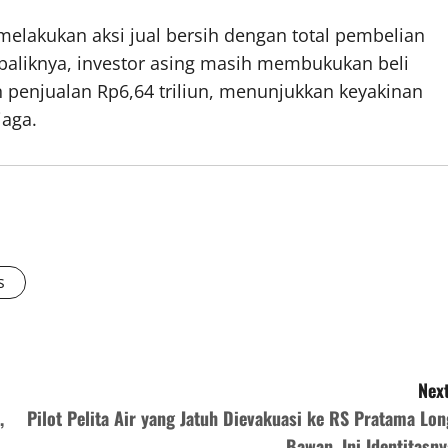
t melakukan aksi jual bersih dengan total pembelian
Sebaliknya, investor asing masih membukukan beli
n penjualan Rp6,64 triliun, menunjukkan keyakinan
jaga.
s
Next
,
Pilot Pelita Air yang Jatuh Dievakuasi ke RS Pratama Lon
Bawan, Ini Identitasny