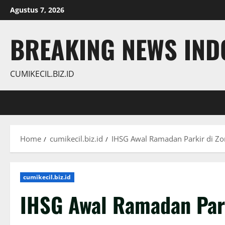
Skip
Agustus 7, 2026
to
content
BREAKING NEWS INDO
CUMIKECIL.BIZ.ID
Home
cumikecil.biz.id
IHSG Awal Ramadan Parkir di Zo
cumikecil.biz.id
IHSG Awal Ramadan Park