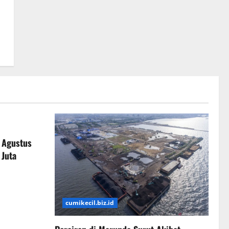
 Agustus
 Juta
cumikecil.biz.id