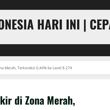
NESIA HARI INI | CE
na Merah, Terkoreksi 0,44% ke Level 8.274
ir di Zona Merah,