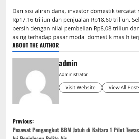
Dari sisi aliran dana, investor domestik tercata
Rp17,16 triliun dan penjualan Rp18,60 triliun. 
bersih dengan nilai pembelian Rp8,08 triliun da
asing terhadap pasar modal domestik masih ter
ABOUT THE AUTHOR
admin
Administrator
Visit Website
View All Post
P
Previous:
Pesawat Pengangkut BBM Jatuh di Kaltara 1 Pilot Tewas
o
Ini Penjelasan Pelita Air