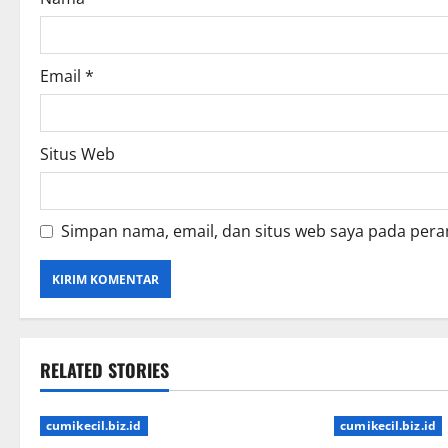
o
n
Email
*
Situs Web
Simpan nama, email, dan situs web saya pada pera
RELATED STORIES
cumikecil.biz.id
cumikecil.biz.id