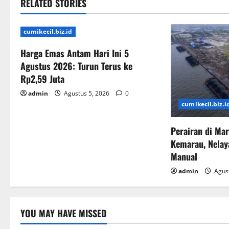
RELATED STORIES
cumikecil.biz.id
Harga Emas Antam Hari Ini 5
Agustus 2026: Turun Terus ke
Rp2,59 Juta
admin
Agustus 5, 2026
0
cumikecil.biz.i
Perairan di Ma
Kemarau, Nelay
Manual
admin
Agust
YOU MAY HAVE MISSED