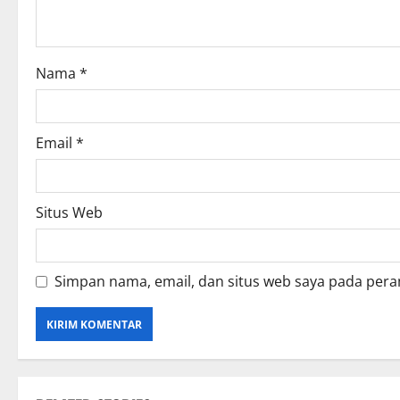
t
i
o
Nama
*
n
Email
*
Situs Web
Simpan nama, email, dan situs web saya pada pera