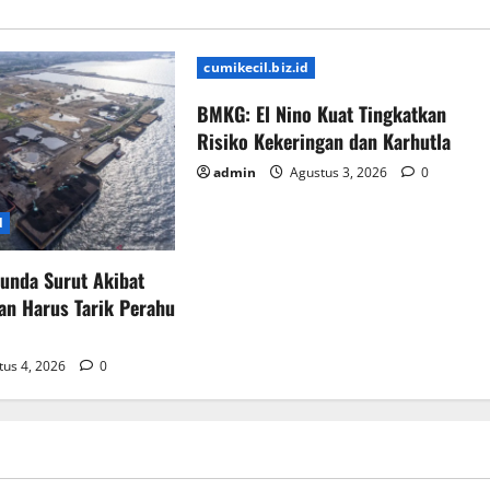
cumikecil.biz.id
BMKG: El Nino Kuat Tingkatkan
Risiko Kekeringan dan Karhutla
admin
Agustus 3, 2026
0
d
runda Surut Akibat
an Harus Tarik Perahu
us 4, 2026
0