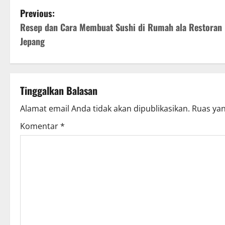
P
Previous:
Resep dan Cara Membuat Sushi di Rumah ala Restoran
o
Jepang
s
t
Tinggalkan Balasan
n
Alamat email Anda tidak akan dipublikasikan.
Ruas yan
a
Komentar
*
v
i
g
a