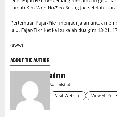
Duet Fajar/Fikri berpeluang menambah gelar t
rumah Kim Won Ho/Seo Seung Jae setelah juara
Pertemuan Fajar/Fikri menjadi jalan untuk memb
lalu. Fajar/Fikri ketika itu kalah dua gim 13-21, 1
(aww)
ABOUT THE AUTHOR
admin
Administrator
Visit Website
View All Post