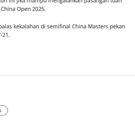
ahun ini jika mampu mengalahkan pasangan tuan
 China Open 2025.
alas kekalahan di semifinal China Masters pekan
7-21.
s