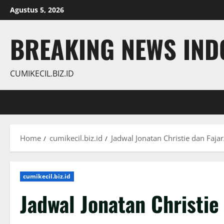
Skip
Agustus 5, 2026
to
content
BREAKING NEWS INDO
CUMIKECIL.BIZ.ID
Home
cumikecil.biz.id
Jadwal Jonatan Christie dan Faja
cumikecil.biz.id
Jadwal Jonatan Christie 