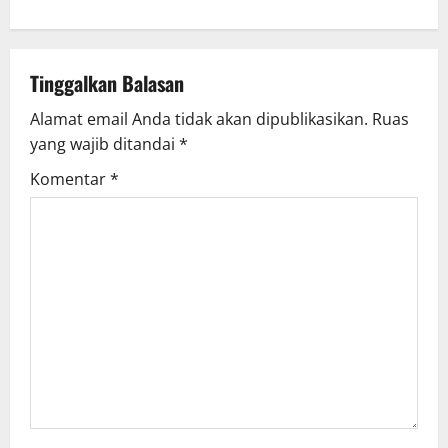
n
a
Tinggalkan Balasan
v
Alamat email Anda tidak akan dipublikasikan.
Ruas
yang wajib ditandai
*
i
Komentar
*
g
a
t
i
o
n