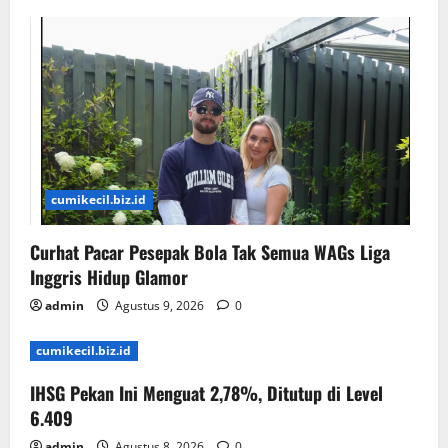
cumikecil.biz.id
Curhat Pacar Pesepak Bola Tak Semua WAGs Liga
Inggris Hidup Glamor
admin
Agustus 9, 2026
0
cumikecil.biz.id
IHSG Pekan Ini Menguat 2,78%, Ditutup di Level
6.409
admin
Agustus 8, 2026
0