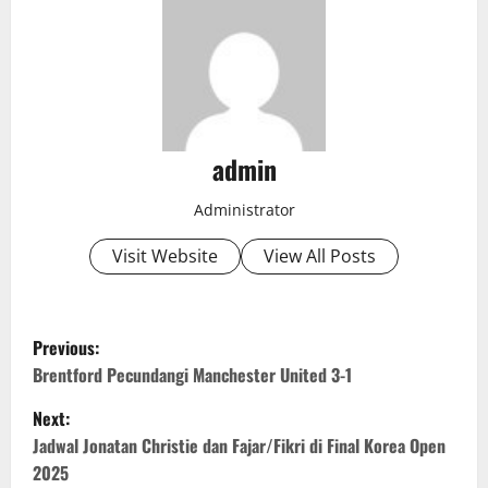
admin
Administrator
Visit Website
View All Posts
P
Previous:
o
Brentford Pecundangi Manchester United 3-1
Next:
s
Jadwal Jonatan Christie dan Fajar/Fikri di Final Korea Open
t
2025