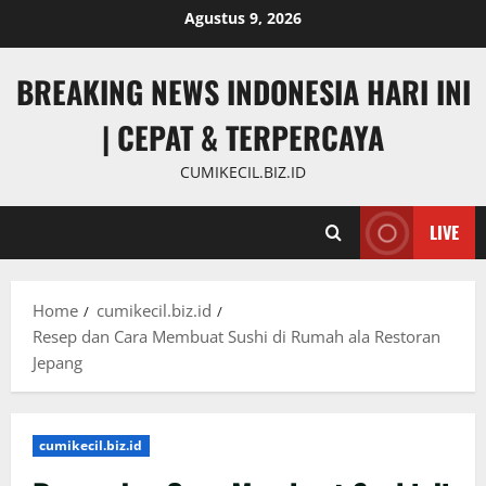
Skip
Agustus 9, 2026
to
content
BREAKING NEWS INDONESIA HARI INI
| CEPAT & TERPERCAYA
CUMIKECIL.BIZ.ID
LIVE
Home
cumikecil.biz.id
Resep dan Cara Membuat Sushi di Rumah ala Restoran
Jepang
cumikecil.biz.id