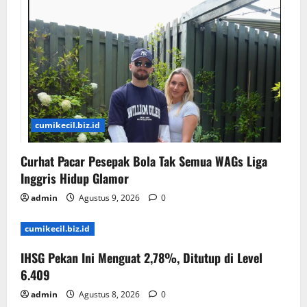
cumikecil.biz.id
Curhat Pacar Pesepak Bola Tak Semua WAGs Liga
Inggris Hidup Glamor
admin
Agustus 9, 2026
0
cumikecil.biz.id
IHSG Pekan Ini Menguat 2,78%, Ditutup di Level
6.409
admin
Agustus 8, 2026
0