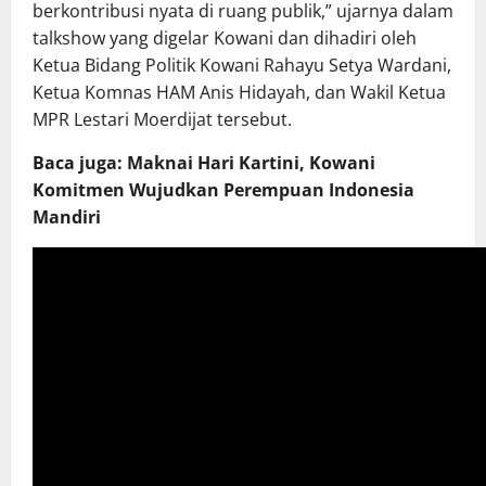
berkontribusi nyata di ruang publik,” ujarnya dalam
talkshow yang digelar Kowani dan dihadiri oleh
Ketua Bidang Politik Kowani Rahayu Setya Wardani,
Ketua Komnas HAM Anis Hidayah, dan Wakil Ketua
MPR Lestari Moerdijat tersebut.
Baca juga: Maknai Hari Kartini, Kowani
Komitmen Wujudkan Perempuan Indonesia
Mandiri