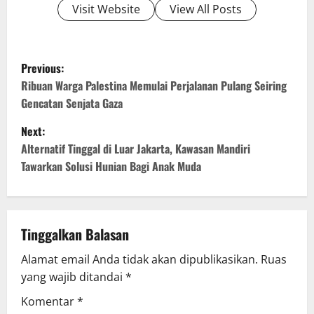
Visit Website
View All Posts
P
Previous:
o
Ribuan Warga Palestina Memulai Perjalanan Pulang Seiring
Gencatan Senjata Gaza
s
Next:
t
Alternatif Tinggal di Luar Jakarta, Kawasan Mandiri
Tawarkan Solusi Hunian Bagi Anak Muda
n
a
v
Tinggalkan Balasan
Alamat email Anda tidak akan dipublikasikan.
Ruas
i
yang wajib ditandai
*
g
Komentar
*