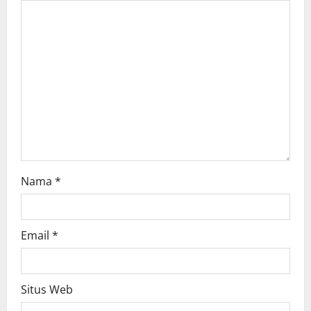
a
t
i
o
n
Nama
*
Email
*
Situs Web