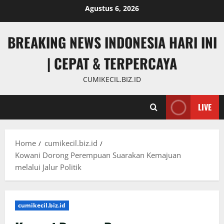
Skip
Agustus 6, 2026
to
content
BREAKING NEWS INDONESIA HARI INI
| CEPAT & TERPERCAYA
CUMIKECIL.BIZ.ID
LIVE
Home
cumikecil.biz.id
Kowani Dorong Perempuan Suarakan Kemajuan
melalui Jalur Politik
cumikecil.biz.id