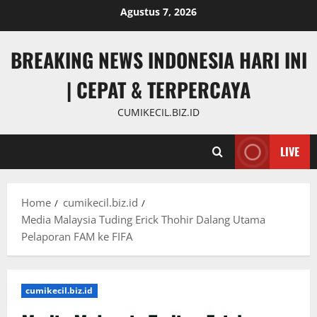
Skip
Agustus 7, 2026
to
content
BREAKING NEWS INDONESIA HARI INI
| CEPAT & TERPERCAYA
CUMIKECIL.BIZ.ID
LIVE
Home
cumikecil.biz.id
Media Malaysia Tuding Erick Thohir Dalang Utama
Pelaporan FAM ke FIFA
cumikecil.biz.id