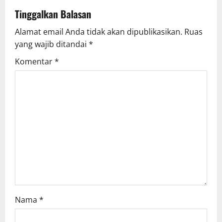
v
Tinggalkan Balasan
Alamat email Anda tidak akan dipublikasikan.
Ruas
i
yang wajib ditandai
*
g
Komentar
*
a
t
i
o
n
Nama
*