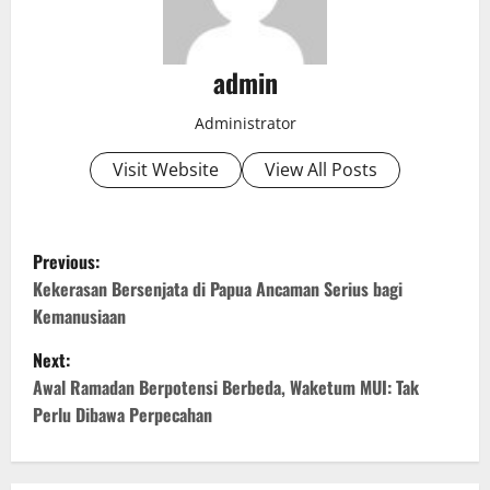
admin
Administrator
Visit Website
View All Posts
P
Previous:
o
Kekerasan Bersenjata di Papua Ancaman Serius bagi
Kemanusiaan
s
Next:
t
Awal Ramadan Berpotensi Berbeda, Waketum MUI: Tak
Perlu Dibawa Perpecahan
n
a