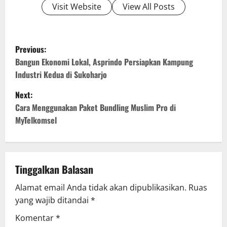
Visit Website
View All Posts
P
Previous:
o
Bangun Ekonomi Lokal, Asprindo Persiapkan Kampung
Industri Kedua di Sukoharjo
s
Next:
t
Cara Menggunakan Paket Bundling Muslim Pro di
MyTelkomsel
n
a
v
Tinggalkan Balasan
Alamat email Anda tidak akan dipublikasikan.
Ruas
i
yang wajib ditandai
*
g
Komentar
*