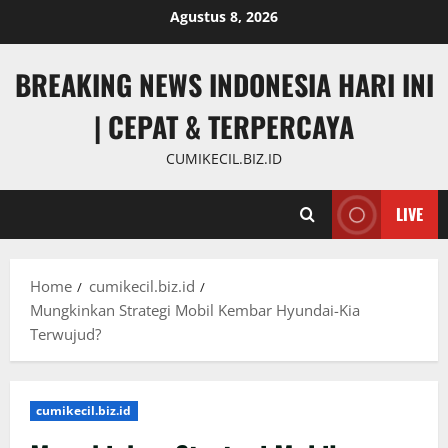
Skip
Agustus 8, 2026
to
content
BREAKING NEWS INDONESIA HARI INI
| CEPAT & TERPERCAYA
CUMIKECIL.BIZ.ID
LIVE
Home
cumikecil.biz.id
Mungkinkan Strategi Mobil Kembar Hyundai-Kia
Terwujud?
cumikecil.biz.id