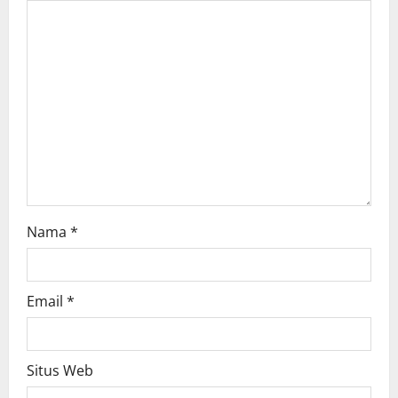
a
t
i
o
n
Nama
*
Email
*
Situs Web