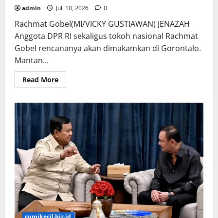
admin
Juli 10, 2026
0
Rachmat Gobel(MI/VICKY GUSTIAWAN) JENAZAH
Anggota DPR RI sekaligus tokoh nasional Rachmat
Gobel rencananya akan dimakamkan di Gorontalo.
Mantan...
Read
Read More
more
about
NasDem
Rachmat
Gobel
Akan
Dimakamkan
di
Gorontalo
cumikecil.biz.id