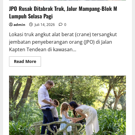
JPO Rusak Ditabrak Truk, Jalur Mampang-Blok M
Lumpuh Selasa Pagi
admin
Juli 14, 2026
0
Lokasi truk angkut alat berat (crane) tersangkut
jembatan penyeberangan orang (JPO) di Jalan
Kapten Tendean di kawasan...
Read
Read More
more
about
JPO
Rusak
Ditabrak
Truk,
Jalur
Mampang-
Blok
M
Lumpuh
Selasa
Pagi