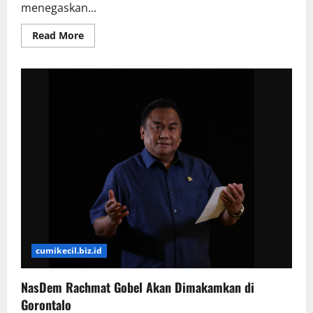
menegaskan...
Read
Read More
more
about
Puji
Haaland
sebagai
Mesin,
Harry
Kane
Ogah
Dibanding-
bandingkan
cumikecil.biz.id
NasDem Rachmat Gobel Akan Dimakamkan di
Gorontalo