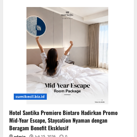
about
Perawatan
IPA
Hutan
Kota,
Pasokan
Air
55
Ribu
Pelanggan
PAM
Terganggu
cumikecil.biz.id
Hotel Santika Premiere Bintaro Hadirkan Promo
Mid-Year Escape, Staycation Nyaman dengan
Beragam Benefit Eksklusif
admin
Juli 15, 2026
0