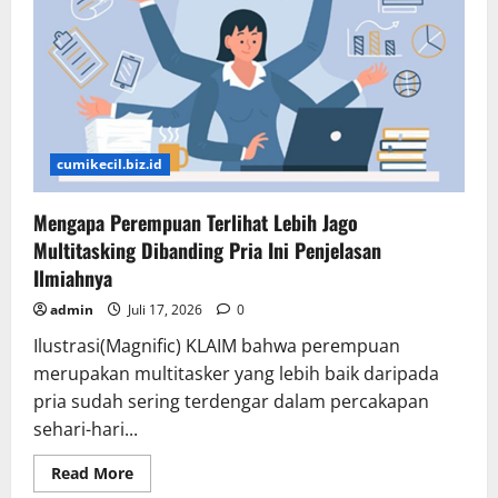
Diabetes,
Ini
Penjelasan
Dokter
cumikecil.biz.id
Mengapa Perempuan Terlihat Lebih Jago
Multitasking Dibanding Pria Ini Penjelasan
Ilmiahnya
admin
Juli 17, 2026
0
Ilustrasi(Magnific) KLAIM bahwa perempuan
merupakan multitasker yang lebih baik daripada
pria sudah sering terdengar dalam percakapan
sehari-hari...
Read
Read More
more