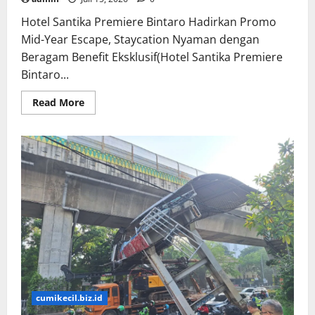
Hotel Santika Premiere Bintaro Hadirkan Promo
Mid-Year Escape, Staycation Nyaman dengan
Beragam Benefit Eksklusif(Hotel Santika Premiere
Bintaro...
Read
Read More
more
about
Hotel
Santika
Premiere
Bintaro
Hadirkan
Promo
Mid-
Year
Escape,
Staycation
Nyaman
dengan
Beragam
Benefit
Eksklusif
cumikecil.biz.id