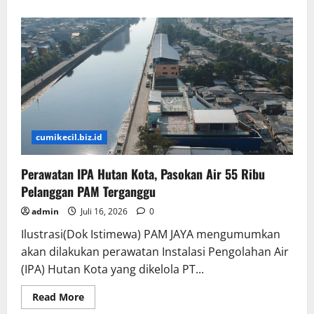
about
Mengapa
Perempuan
Terlihat
Lebih
Jago
Multitasking
Dibanding
Pria
Ini
Penjelasan
Ilmiahnya
cumikecil.biz.id
Perawatan IPA Hutan Kota, Pasokan Air 55 Ribu
Pelanggan PAM Terganggu
admin
Juli 16, 2026
0
Ilustrasi(Dok Istimewa) PAM JAYA mengumumkan
akan dilakukan perawatan Instalasi Pengolahan Air
(IPA) Hutan Kota yang dikelola PT...
Read
Read More
more