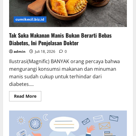
cumikecil.biz.id
Tak Suka Makanan Manis Bukan Berarti Bebas
Diabetes, Ini Penjelasan Dokter
admin
Juli 18, 2026
0
Ilustrasi(Magnific) BANYAK orang percaya bahwa
mengurangi konsumsi makanan dan minuman
manis sudah cukup untuk terhindar dari
diabetes....
Read
Read More
more
about
Tak
Suka
Makanan
Manis
Bukan
Berarti
Bebas