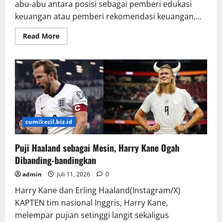
Lilibet
abu-abu antara posisi sebagai pemberi edukasi
keuangan atau pemberi rekomendasi keuangan,...
Read
Read More
more
about
Perketat
Aturan,
OJK
Tutup
Wilayah
Abu-
Abu
Financial
Influencer
cumikecil.biz.id
Puji Haaland sebagai Mesin, Harry Kane Ogah
Dibanding-bandingkan
admin
Juli 11, 2026
0
Harry Kane dan Erling Haaland(Instagram/X)
KAPTEN tim nasional Inggris, Harry Kane,
melempar pujian setinggi langit sekaligus