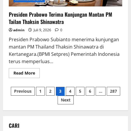
Presiden Prabowo Terima Kunjungan Mantan PM
Tailan Thaksin Shinawatra
admin
Juli 9, 2026
0
Presiden Prabowo Subianto menerima kunjungan
mantan PM Thailand Thaksin Shinawatra di
Kertanegara.(BPMI Setpres) Pemerintah Indonesia
terus memperluas...
Read
Read More
more
about
Presiden
Paginasi
Prabowo
Previous
1
2
3
4
5
6
…
287
Terima
Kunjungan
Next
pos
Mantan
PM
Tailan
Thaksin
Shinawatra
CARI