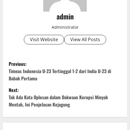
admin
Administrator
Visit Website
View All Posts
P
Previous:
o
Timnas Indonesia U-23 Tertinggal 1-2 dari India U-23 di
Babak Pertama
s
Next:
t
Tak Ada Kata Oplosan dalam Dakwaan Korupsi Minyak
Mentah, Ini Penjelasan Kejagung
n
a