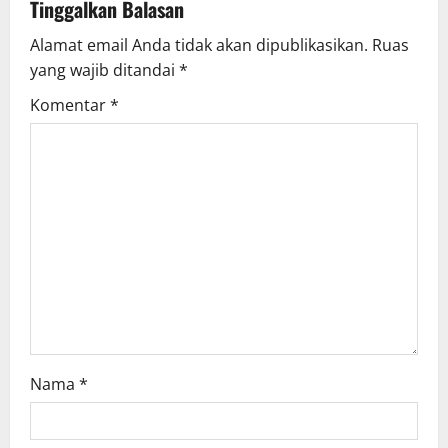
v
Tinggalkan Balasan
Alamat email Anda tidak akan dipublikasikan.
Ruas
i
yang wajib ditandai
*
g
Komentar
*
a
t
i
o
n
Nama
*