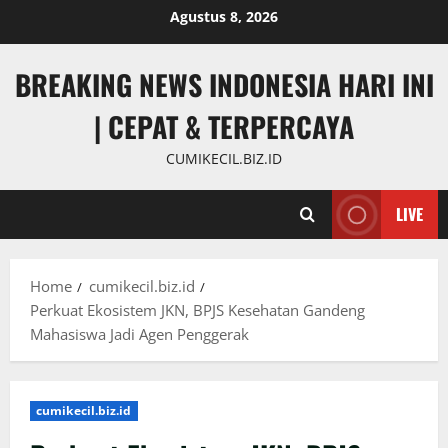
Skip
Agustus 8, 2026
to
content
BREAKING NEWS INDONESIA HARI INI
| CEPAT & TERPERCAYA
CUMIKECIL.BIZ.ID
LIVE
Home
cumikecil.biz.id
Perkuat Ekosistem JKN, BPJS Kesehatan Gandeng
Mahasiswa Jadi Agen Penggerak
cumikecil.biz.id