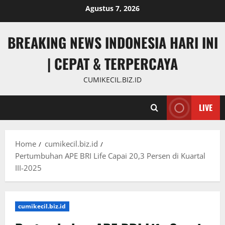
Skip
Agustus 7, 2026
to
content
BREAKING NEWS INDONESIA HARI INI
| CEPAT & TERPERCAYA
CUMIKECIL.BIZ.ID
LIVE
Home
cumikecil.biz.id
Pertumbuhan APE BRI Life Capai 20,3 Persen di Kuartal
III-2025
cumikecil.biz.id