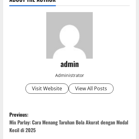
admin
Administrator
Visit Website
View All Posts
P
Previous:
o
Mix Parlay: Cara Menang Taruhan Bola Akurat dengan Modal
Kecil di 2025
s