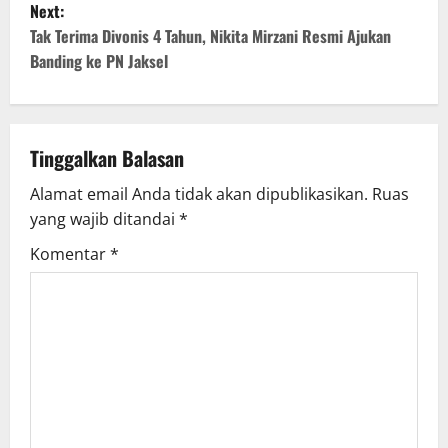
Next:
t
Tak Terima Divonis 4 Tahun, Nikita Mirzani Resmi Ajukan
Banding ke PN Jaksel
n
a
v
Tinggalkan Balasan
Alamat email Anda tidak akan dipublikasikan.
Ruas
i
yang wajib ditandai
*
g
Komentar
*
a
t
i
o