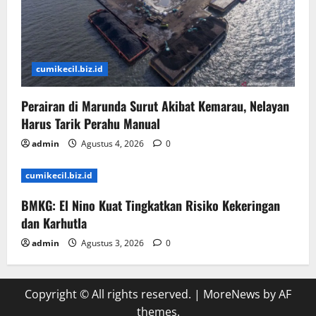
cumikecil.biz.id
Perairan di Marunda Surut Akibat Kemarau, Nelayan
Harus Tarik Perahu Manual
admin
Agustus 4, 2026
0
cumikecil.biz.id
BMKG: El Nino Kuat Tingkatkan Risiko Kekeringan
dan Karhutla
admin
Agustus 3, 2026
0
Copyright © All rights reserved.
|
MoreNews
by AF
themes.