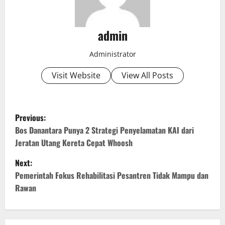
admin
Administrator
Visit Website
View All Posts
P
Previous:
o
Bos Danantara Punya 2 Strategi Penyelamatan KAI dari
Jeratan Utang Kereta Cepat Whoosh
s
Next:
t
Pemerintah Fokus Rehabilitasi Pesantren Tidak Mampu dan
Rawan
n
a