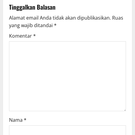
v
Tinggalkan Balasan
Alamat email Anda tidak akan dipublikasikan.
Ruas
i
yang wajib ditandai
*
g
Komentar
*
a
t
i
o
n
Nama
*