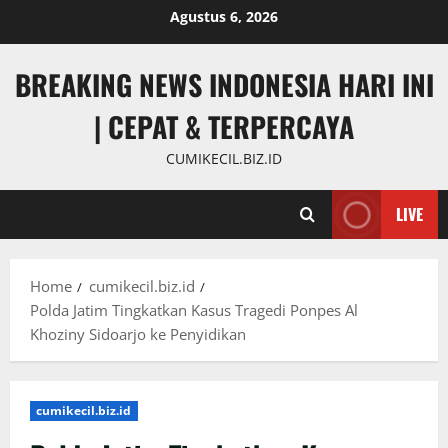
Skip
Agustus 6, 2026
to
content
BREAKING NEWS INDONESIA HARI INI
| CEPAT & TERPERCAYA
CUMIKECIL.BIZ.ID
LIVE
Home
cumikecil.biz.id
Polda Jatim Tingkatkan Kasus Tragedi Ponpes Al
Khoziny Sidoarjo ke Penyidikan
cumikecil.biz.id