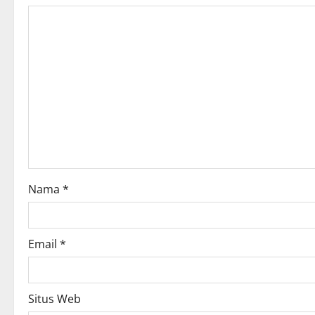
v
i
g
a
t
i
o
Nama
*
n
Email
*
Situs Web