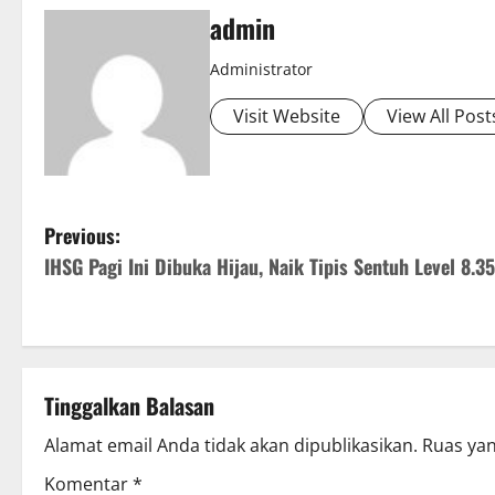
admin
Administrator
Visit Website
View All Post
P
Previous:
IHSG Pagi Ini Dibuka Hijau, Naik Tipis Sentuh Level 8.3
o
s
t
Tinggalkan Balasan
n
Alamat email Anda tidak akan dipublikasikan.
Ruas yan
a
Komentar
*