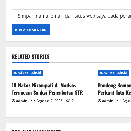
Simpan nama, email, dan situs web saya pada pera
RELATED STORIES
cumikecil.biz.id
cumikecil.biz.id
10 Nakes Nirempati di Medsos
Gandeng Kemen
Terancam Sanksi Pencabutan STR
Perkuat Tata K
admin
Agustus 7, 2026
0
admin
Agust