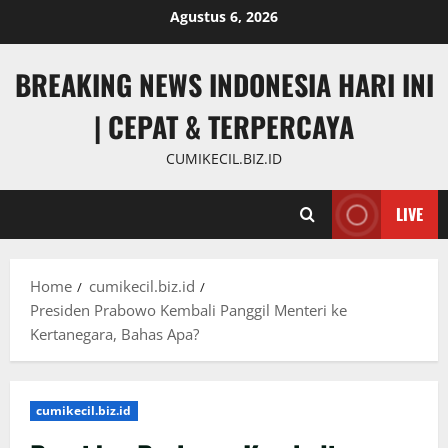
Skip
Agustus 6, 2026
to
content
BREAKING NEWS INDONESIA HARI INI
| CEPAT & TERPERCAYA
CUMIKECIL.BIZ.ID
LIVE
Home
cumikecil.biz.id
Presiden Prabowo Kembali Panggil Menteri ke
Kertanegara, Bahas Apa?
cumikecil.biz.id