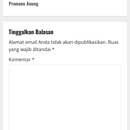
Pramano Anung
n
a
v
Tinggalkan Balasan
Alamat email Anda tidak akan dipublikasikan.
Ruas
i
yang wajib ditandai
*
g
Komentar
*
a
t
i
o
n