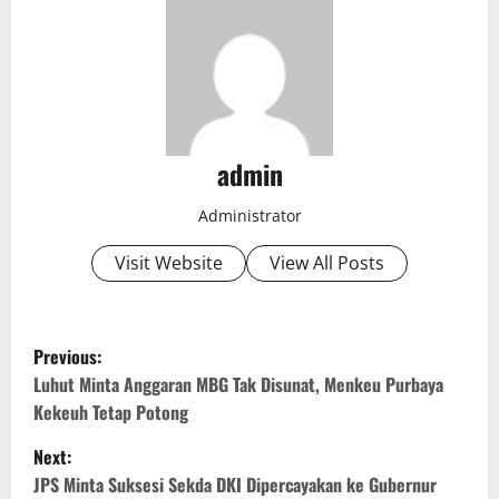
admin
Administrator
Visit Website
View All Posts
P
Previous:
o
Luhut Minta Anggaran MBG Tak Disunat, Menkeu Purbaya
Kekeuh Tetap Potong
s
Next:
t
JPS Minta Suksesi Sekda DKI Dipercayakan ke Gubernur