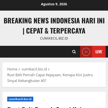
Skip
Agustus 9, 2026
to
content
BREAKING NEWS INDONESIA HARI INI
| CEPAT & TERPERCAYA
CUMIKECIL.BIZ.ID
LIVE
Home
cumikecil.biz.id
Rust Belt Pernah Capai Kejayaan, Kenapa Kini Justru
Sinyal Kebangkutan AS?
cumikecil.biz.id