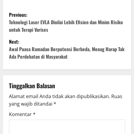
P
Previous:
o
Teknologi Laser EVLA Dinilai Lebih Efisien dan Minim Risiko
untuk Terapi Varises
s
Next:
t
Awal Puasa Ramadan Berpotensi Berbeda, Menag Harap Tak
Ada Perdebatan di Masyarakat
n
a
v
Tinggalkan Balasan
Alamat email Anda tidak akan dipublikasikan.
Ruas
i
yang wajib ditandai
*
g
Komentar
*
a