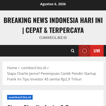
Skip
Agustus 6, 2026
to
content
BREAKING NEWS INDONESIA HARI INI
| CEPAT & TERPERCAYA
CUMIKECIL.BIZ.ID
LIVE
Home
cumikecil.biz.id
Siapa Charlie Javice? Perempuan Cantik Pendiri Startup
Frank Ini Tipu Investor AS senilai Rp2,9 Triliun
cumikecil.biz.id