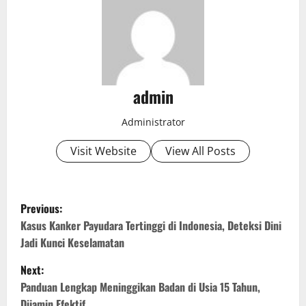
admin
Administrator
Visit Website
View All Posts
P
Previous:
o
Kasus Kanker Payudara Tertinggi di Indonesia, Deteksi Dini
Jadi Kunci Keselamatan
s
Next:
t
Panduan Lengkap Meninggikan Badan di Usia 15 Tahun,
Dijamin Efektif