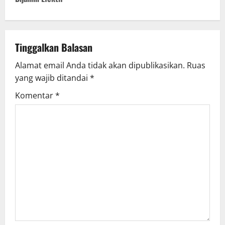
n
a
v
Tinggalkan Balasan
Alamat email Anda tidak akan dipublikasikan.
Ruas
i
yang wajib ditandai
*
g
Komentar
*
a
t
i
o
n