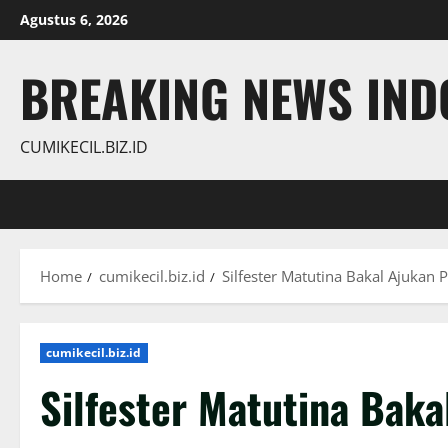
Skip
Agustus 6, 2026
to
content
BREAKING NEWS INDO
CUMIKECIL.BIZ.ID
Home
cumikecil.biz.id
Silfester Matutina Bakal Ajukan 
cumikecil.biz.id
Silfester Matutina Bak