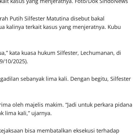
rkait kasus yang menjeratnya. Foto/Dok SindoNews
rah Putih
Silfester Matutina
disebut bakal
ua kalinya terkait kasus yang menjeratnya. Kubu
a,” kata kuasa hukum Silfester, Lechumanan, di
9/10/2025).
dilan sebanyak lima kali. Dengan begitu, Silfester
rima oleh majelis makim. “Jadi untuk perkara pidana
 lima kali,” ujarnya.
kejaksaan bisa membatalkan eksekusi terhadap