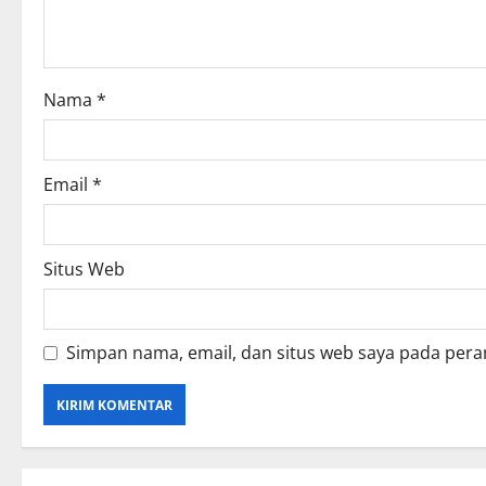
t
i
o
Nama
*
n
Email
*
Situs Web
Simpan nama, email, dan situs web saya pada pera