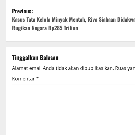
P
Previous:
Kasus Tata Kelola Minyak Mentah, Riva Siahaan Didakw
o
Rugikan Negara Rp285 Triliun
s
t
Tinggalkan Balasan
n
Alamat email Anda tidak akan dipublikasikan.
Ruas yan
a
Komentar
*
v
i
g
a