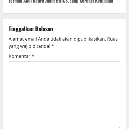
t
Jerman Akui Keliru Jauhi BRICS, Janji Koreksi Kebijakan
n
a
Tinggalkan Balasan
v
Alamat email Anda tidak akan dipublikasikan.
Ruas
yang wajib ditandai
*
i
Komentar
*
g
a
t
i
o
n