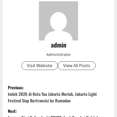
admin
Administrator
Visit Website
View All Posts
P
Previous:
o
Imlek 2026 di Kota Tua Jakarta Meriah, Jakarta Light
Festival Siap Bertransisi ke Ramadan
s
Next: