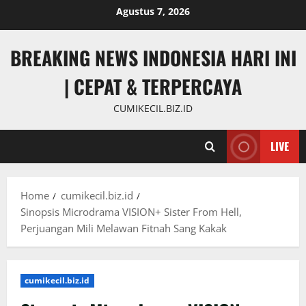
Skip
Agustus 7, 2026
to
content
BREAKING NEWS INDONESIA HARI INI
| CEPAT & TERPERCAYA
CUMIKECIL.BIZ.ID
LIVE
Home
cumikecil.biz.id
Sinopsis Microdrama VISION+ Sister From Hell,
Perjuangan Mili Melawan Fitnah Sang Kakak
cumikecil.biz.id