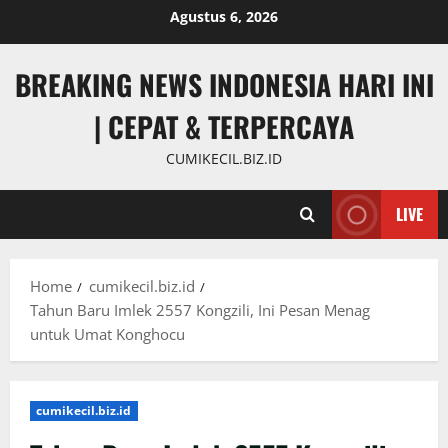
Skip
Agustus 6, 2026
to
content
BREAKING NEWS INDONESIA HARI INI
| CEPAT & TERPERCAYA
CUMIKECIL.BIZ.ID
LIVE
Home
cumikecil.biz.id
Tahun Baru Imlek 2557 Kongzili, Ini Pesan Menag
untuk Umat Konghocu
cumikecil.biz.id