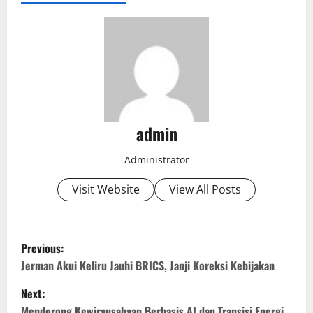
admin
Administrator
Visit Website
View All Posts
P
Previous:
o
Jerman Akui Keliru Jauhi BRICS, Janji Koreksi Kebijakan
Next:
s
Mendorong Kewirausahaan Berbasis AI dan Transisi Energi