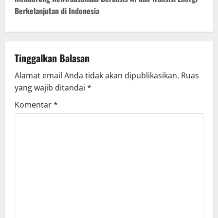
t
Berkelanjutan di Indonesia
n
a
Tinggalkan Balasan
v
Alamat email Anda tidak akan dipublikasikan.
Ruas
yang wajib ditandai
*
i
Komentar
*
g
a
t
i
o
n