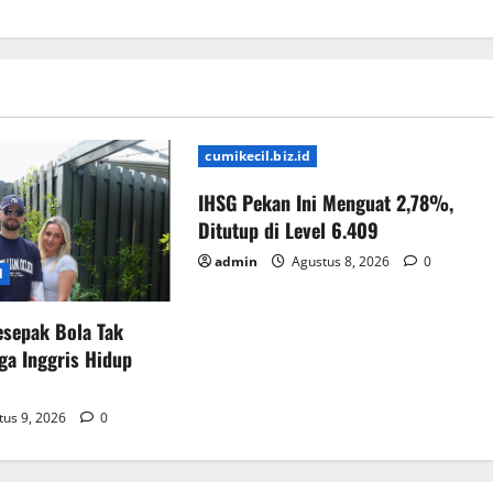
cumikecil.biz.id
IHSG Pekan Ini Menguat 2,78%,
Ditutup di Level 6.409
admin
Agustus 8, 2026
0
d
esepak Bola Tak
a Inggris Hidup
us 9, 2026
0