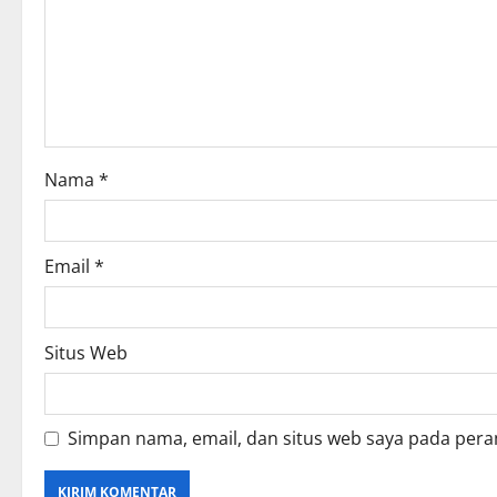
a
t
i
o
Nama
*
n
Email
*
Situs Web
Simpan nama, email, dan situs web saya pada pera