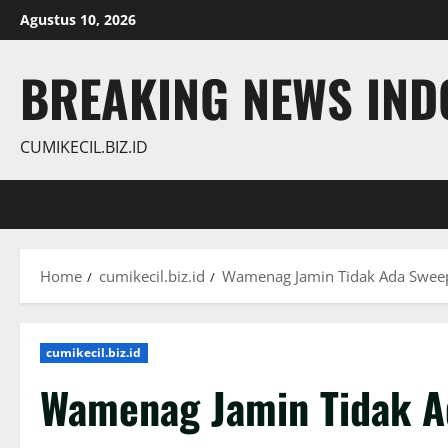
Skip
Agustus 10, 2026
to
content
BREAKING NEWS INDO
CUMIKECIL.BIZ.ID
Home
cumikecil.biz.id
Wamenag Jamin Tidak Ada Swee
cumikecil.biz.id
Wamenag Jamin Tidak A