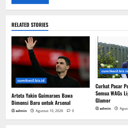
RELATED STORIES
cumikecil.biz.i
cumikecil.biz.id
Curhat Pacar P
Semua WAGs Lig
Arteta Yakin Guimaraes Bawa
Glamor
Dimensi Baru untuk Arsenal
admin
Agust
admin
Agustus 10, 2026
0