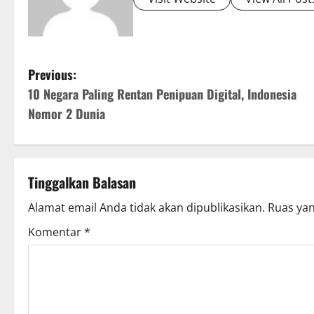
P
Previous:
10 Negara Paling Rentan Penipuan Digital, Indonesia
o
Nomor 2 Dunia
s
t
Tinggalkan Balasan
n
Alamat email Anda tidak akan dipublikasikan.
Ruas yan
a
Komentar
*
v
i
g