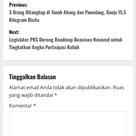
P
Previous:
o
3 Orang Ditangkap di Tanah Abang dan Pamulang, Ganja 15,5
Kilogram Disita
s
Next:
t
Legislator PKS Dorong Roadmap Beasiswa Nasional untuk
Tingkatkan Angka Partisipasi Kuliah
n
a
v
Tinggalkan Balasan
Alamat email Anda tidak akan dipublikasikan.
Ruas
i
yang wajib ditandai
*
g
Komentar
*
a
t