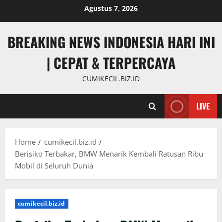
Skip
Agustus 7, 2026
to
content
BREAKING NEWS INDONESIA HARI INI
| CEPAT & TERPERCAYA
CUMIKECIL.BIZ.ID
LIVE
Home
cumikecil.biz.id
Berisiko Terbakar, BMW Menarik Kembali Ratusan Ribu
Mobil di Seluruh Dunia
cumikecil.biz.id