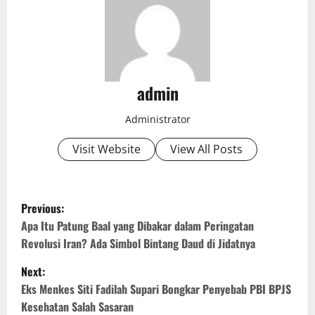
admin
Administrator
Visit Website
View All Posts
P
Previous:
o
Apa Itu Patung Baal yang Dibakar dalam Peringatan
Revolusi Iran? Ada Simbol Bintang Daud di Jidatnya
s
Next:
t
Eks Menkes Siti Fadilah Supari Bongkar Penyebab PBI BPJS
Kesehatan Salah Sasaran