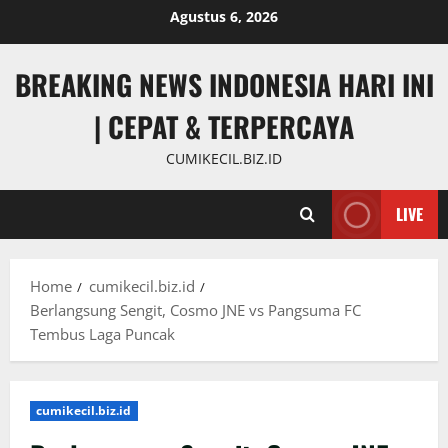
Skip
Agustus 6, 2026
to
content
BREAKING NEWS INDONESIA HARI INI
| CEPAT & TERPERCAYA
CUMIKECIL.BIZ.ID
LIVE
Home
cumikecil.biz.id
Berlangsung Sengit, Cosmo JNE vs Pangsuma FC
Tembus Laga Puncak
cumikecil.biz.id