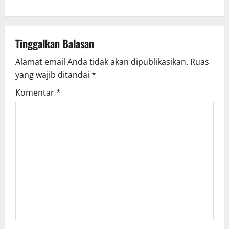
n
a
v
Tinggalkan Balasan
Alamat email Anda tidak akan dipublikasikan.
Ruas
i
yang wajib ditandai
*
g
Komentar
*
a
t
i
o
n