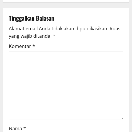
a
v
Tinggalkan Balasan
Alamat email Anda tidak akan dipublikasikan.
Ruas
i
yang wajib ditandai
*
g
Komentar
*
a
t
i
o
n
Nama
*