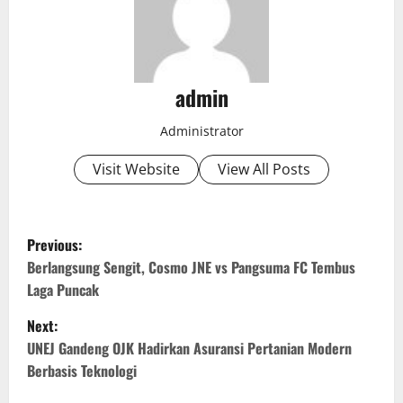
admin
Administrator
Visit Website
View All Posts
P
Previous:
o
Berlangsung Sengit, Cosmo JNE vs Pangsuma FC Tembus
Laga Puncak
s
Next:
t
UNEJ Gandeng OJK Hadirkan Asuransi Pertanian Modern
Berbasis Teknologi
n