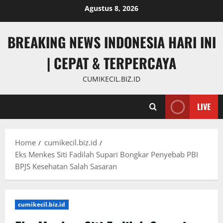
Skip
Agustus 8, 2026
to
content
BREAKING NEWS INDONESIA HARI INI
| CEPAT & TERPERCAYA
CUMIKECIL.BIZ.ID
LIVE
Home
cumikecil.biz.id
Eks Menkes Siti Fadilah Supari Bongkar Penyebab PBI
BPJS Kesehatan Salah Sasaran
cumikecil.biz.id